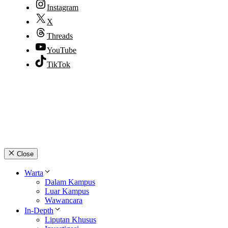
Instagram
X
Threads
YouTube
TikTok
© 2026 lpmpabelan.com
Close
Warta
Dalam Kampus
Luar Kampus
Wawancara
In-Depth
Liputan Khusus