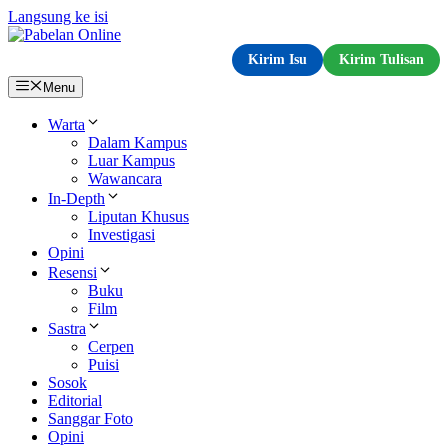
Langsung ke isi
Kirim Isu
Kirim Tulisan
Menu
Warta
Dalam Kampus
Luar Kampus
Wawancara
In-Depth
Liputan Khusus
Investigasi
Opini
Resensi
Buku
Film
Sastra
Cerpen
Puisi
Sosok
Editorial
Sanggar Foto
Opini