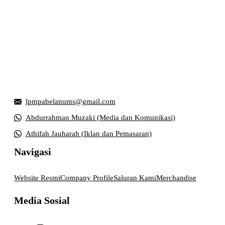
Griya Mahasiswa, Universitas Muhammadiyah Surakarta
Jl. Ahmad Yani, Tromol Pos 1 Pabelan, Kec. Kartasura,
Kabupaten Sukoharjo, Jawa Tengah 57169
lpmpabelanums@gmail.com
Abdurrahman Muzaki (Media dan Komunikasi)
Athifah Jauharah (Iklan dan Pemasaran)
Navigasi
Website Resmi
Company Profile
Saluran Kami
Merchandise
Media Sosial