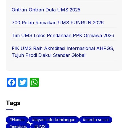
Ontran-Ontran Duta UMS 2025
700 Pelari Ramaikan UMS FUNRUN 2026
Tim UMS Lolos Pendanaan PPK Ormawa 2026
FIK UMS Raih Akreditasi Internasional AHPGS,
Tujuh Prodi Diakui Standar Global
F
T
W
a
w
h
c
itt
at
Tags
e
er
s
b
A
Humas
layani info kehilangan
media sosial
o
p
medsos
UMS