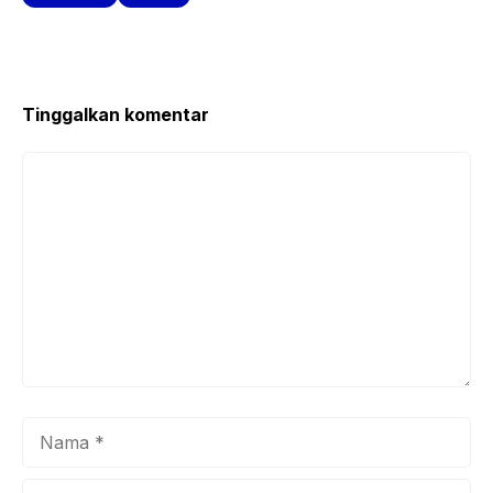
o
p
k
Tinggalkan komentar
Komentar
Nama
Surel