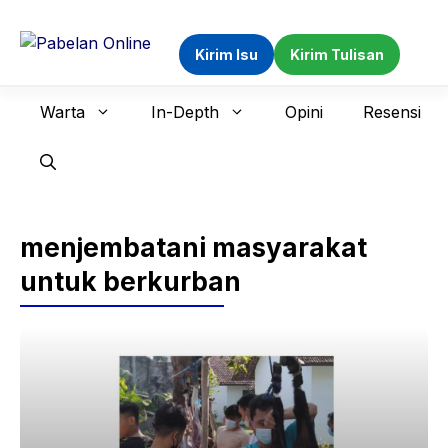
Langsung
ke
Kirim Isu
Kirim Tulisan
isi
Warta
In-Depth
Opini
Resensi
menjembatani masyarakat
untuk berkurban