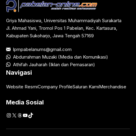
Griya Mahasiswa, Universitas Muhammadiyah Surakarta
Jl. Ahmad Yani, Tromol Pos 1 Pabelan, Kec. Kartasura,
Kabupaten Sukoharjo, Jawa Tengah 57169
lpmpabelanums@gmail.com
Abdurrahman Muzaki (Media dan Komunikasi)
Athifah Jauharah (Iklan dan Pemasaran)
Navigasi
Website Resmi
Company Profile
Saluran Kami
Merchandise
Media Sosial
Instagram
X
Threads
YouTube
TikTok