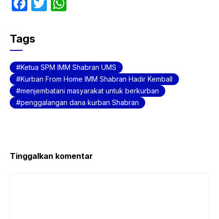
F
T
W
a
w
h
c
itt
at
Tags
e
er
s
b
A
Ketua SPM IMM Shabran UMS
o
p
Kurban From Home IMM Shabran Hadir KembalI
menjembatani masyarakat untuk berkurban
o
p
penggalangan dana kurban Shabran
k
Tinggalkan komentar
Komentar