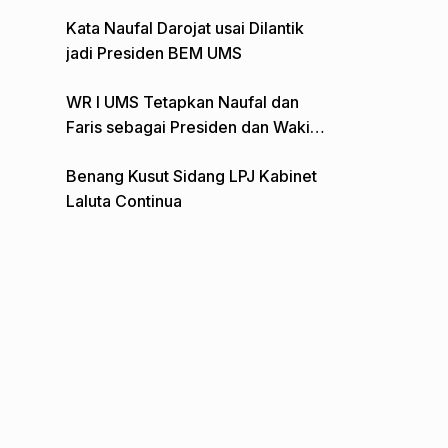
Gelar Aksi Depan Monumen Pers
Kata Naufal Darojat usai Dilantik
jadi Presiden BEM UMS
WR I UMS Tetapkan Naufal dan
Faris sebagai Presiden dan Wakil
Presiden BEM
Benang Kusut Sidang LPJ Kabinet
Laluta Continua