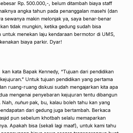
sebesar Rp. 500.000,-, belum ditambah biaya staff
naiknya angka tahun pada penanggalan masehi (dan
aya sewanya makin melonjak ya, saya benar-benar
an tidak mungkin, ketika gedung sudah bisa
an untuk menekan laju kendaraan bermotor di UMS,
enakan biaya parkir. Dyar!
), kan kata Bapak Kennedy, “Tujuan dari pendidikan
ejujuran.” Untuk tujuan pendidikan yang pertama
 dan ruang-ruang diskusi sudah mengajarkan kita apa
edua mengenai penyebaran kejujuran tentu dibangun
u. Nah,
nuhun
pak, bu, kalau boleh tahu kan yang
endapatan dari gedung juga bertambah. Berkaca
masjid pun sebelum khotbah selalu memaparkan
a. Apakah bisa (sekali lagi maaf), untuk kami tahu