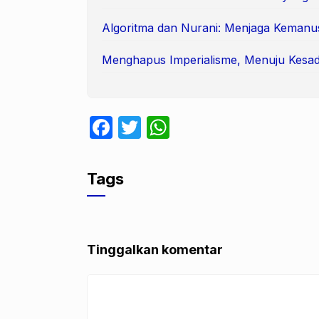
Algoritma dan Nurani: Menjaga Kemanu
Menghapus Imperialisme, Menuju Kesad
F
T
W
a
w
h
c
itt
at
Tags
e
er
s
b
A
o
p
Tinggalkan komentar
o
p
k
Komentar