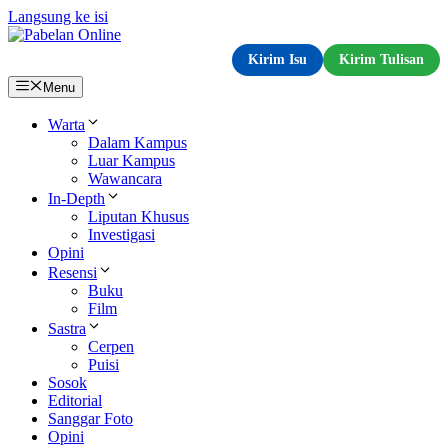
Langsung ke isi
Kirim Isu
Kirim Tulisan
Menu
Warta
Dalam Kampus
Luar Kampus
Wawancara
In-Depth
Liputan Khusus
Investigasi
Opini
Resensi
Buku
Film
Sastra
Cerpen
Puisi
Sosok
Editorial
Sanggar Foto
Opini