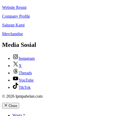
Website Resmi
Company Profile
Saluran Kami
Merchandise
Media Sosial
Instagram
X
Threads
YouTube
TikTok
© 2026 lpmpabelan.com
Close
Warta