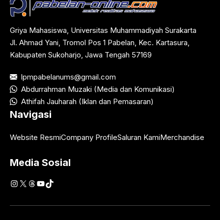
Griya Mahasiswa, Universitas Muhammadiyah Surakarta
Jl. Ahmad Yani, Tromol Pos 1 Pabelan, Kec. Kartasura,
Kabupaten Sukoharjo, Jawa Tengah 57169
lpmpabelanums@gmail.com
Abdurrahman Muzaki (Media dan Komunikasi)
Athifah Jauharah (Iklan dan Pemasaran)
Navigasi
Website Resmi
Company Profile
Saluran Kami
Merchandise
Media Sosial
Instagram
X
Threads
YouTube
TikTok