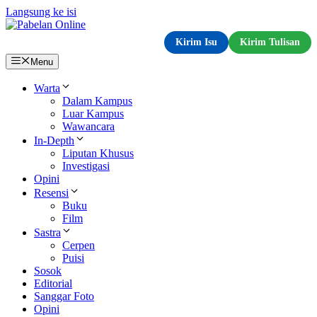
Langsung ke isi
Kirim Isu
Kirim Tulisan
Menu
Warta
Dalam Kampus
Luar Kampus
Wawancara
In-Depth
Liputan Khusus
Investigasi
Opini
Resensi
Buku
Film
Sastra
Cerpen
Puisi
Sosok
Editorial
Sanggar Foto
Opini