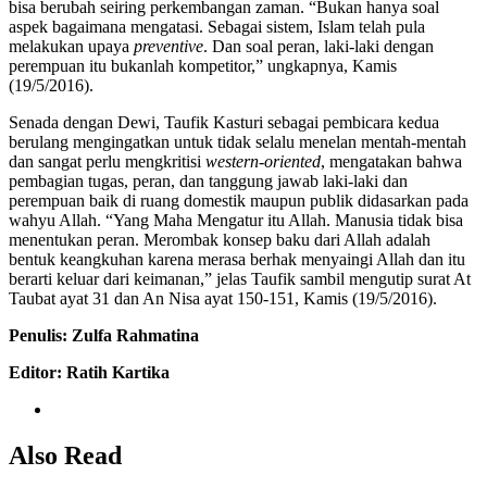
bisa berubah seiring perkembangan zaman. “Bukan hanya soal
aspek bagaimana mengatasi. Sebagai sistem, Islam telah pula
melakukan upaya
preventive
. Dan soal peran, laki-laki dengan
perempuan itu bukanlah kompetitor,” ungkapnya, Kamis
(19/5/2016).
Senada dengan Dewi, Taufik Kasturi sebagai pembicara kedua
berulang mengingatkan untuk tidak selalu menelan mentah-mentah
dan sangat perlu mengkritisi
western-oriented
, mengatakan bahwa
pembagian tugas, peran, dan tanggung jawab laki-laki dan
perempuan baik di ruang domestik maupun publik didasarkan pada
wahyu Allah. “Yang Maha Mengatur itu Allah. Manusia tidak bisa
menentukan peran. Merombak konsep baku dari Allah adalah
bentuk keangkuhan karena merasa berhak menyaingi Allah dan itu
berarti keluar dari keimanan,” jelas Taufik sambil mengutip surat At
Taubat ayat 31 dan An Nisa ayat 150-151, Kamis (19/5/2016).
Penulis: Zulfa Rahmatina
Editor: Ratih Kartika
Also Read