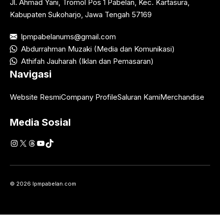
Jl. Ahmad Yani, Tromol Pos 1 Pabelan, Kec. Kartasura,
Kabupaten Sukoharjo, Jawa Tengah 57169
lpmpabelanums@gmail.com
Abdurrahman Muzaki (Media dan Komunikasi)
Athifah Jauharah (Iklan dan Pemasaran)
Navigasi
Website Resmi
Company Profile
Saluran Kami
Merchandise
Media Sosial
Instagram
X
Threads
YouTube
TikTok
© 2026 lpmpabelan.com