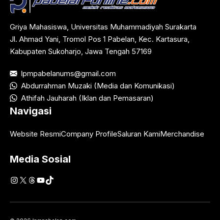
Griya Mahasiswa, Universitas Muhammadiyah Surakarta
Jl. Ahmad Yani, Tromol Pos 1 Pabelan, Kec. Kartasura,
Kabupaten Sukoharjo, Jawa Tengah 57169
lpmpabelanums@gmail.com
Abdurrahman Muzaki (Media dan Komunikasi)
Athifah Jauharah (Iklan dan Pemasaran)
Navigasi
Website Resmi
Company Profile
Saluran Kami
Merchandise
Media Sosial
Instagram
X
Threads
YouTube
TikTok