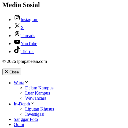
Media Sosial
Instagram
X
Threads
YouTube
TikTok
© 2026 lpmpabelan.com
Close
Warta
Dalam Kampus
Luar Kampus
Wawancara
In-Depth
Liputan Khusus
Investigasi
Sanggar Foto
Opini