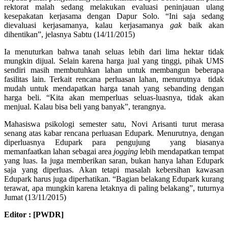
rektorat malah sedang melakukan evaluasi peninjauan ulang
kesepakatan kerjasama dengan Dapur Solo. “Ini saja sedang
dievaluasi kerjasamanya, kalau kerjasamanya
gak
baik akan
dihentikan”, jelasnya Sabtu (14/11/2015)
Ia menuturkan bahwa tanah seluas lebih dari lima hektar tidak
mungkin dijual. Selain karena harga jual yang tinggi, pihak UMS
sendiri masih membutuhkan lahan untuk membangun beberapa
fasilitas lain. Terkait rencana perluasan lahan, menurutnya tidak
mudah untuk mendapatkan harga tanah yang sebanding dengan
harga beli. “Kita akan memperluas seluas-luasnya, tidak akan
menjual. Kalau bisa beli yang banyak”, terangnya.
Mahasiswa psikologi semester satu, Novi Arisanti turut merasa
senang atas kabar rencana perluasan Edupark
.
Menurutnya, dengan
diperluasnya Edupark para pengujung yang biasanya
memanfaatkan lahan sebagai area
jogging
lebih mendapatkan tempat
yang luas. Ia juga memberikan saran, bukan hanya lahan Edupark
saja yang diperluas. Akan tetapi masalah kebersihan kawasan
Edupark harus juga diperhatikan. “Bagian belakang Edupark kurang
terawat, apa mungkin karena letaknya di paling belakang”, tuturnya
Jumat (13/11/2015)
Editor : [PW
DR]