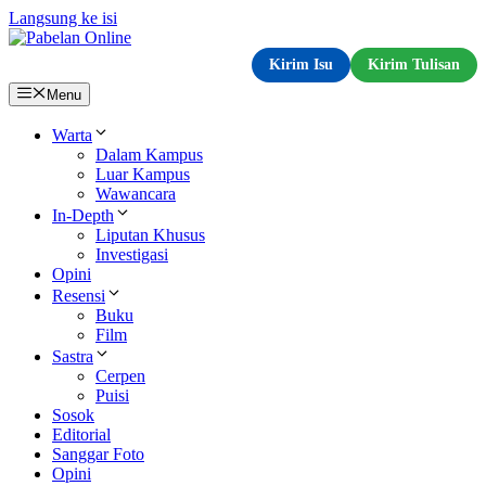
Langsung ke isi
Kirim Isu
Kirim Tulisan
Menu
Warta
Dalam Kampus
Luar Kampus
Wawancara
In-Depth
Liputan Khusus
Investigasi
Opini
Resensi
Buku
Film
Sastra
Cerpen
Puisi
Sosok
Editorial
Sanggar Foto
Opini