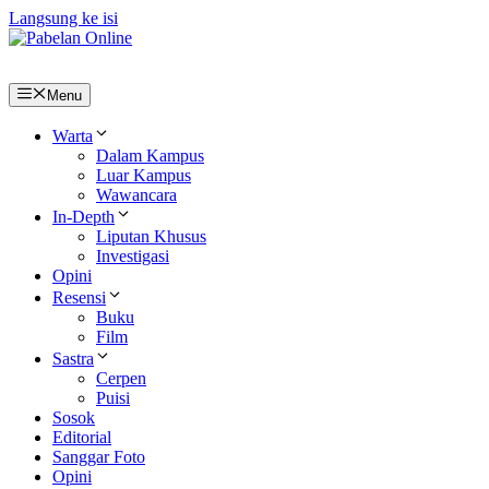
Langsung ke isi
Menu
Warta
Dalam Kampus
Luar Kampus
Wawancara
In-Depth
Liputan Khusus
Investigasi
Opini
Resensi
Buku
Film
Sastra
Cerpen
Puisi
Sosok
Editorial
Sanggar Foto
Opini