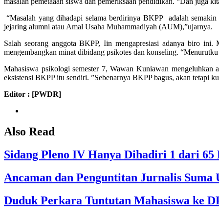
masalah pemetaaan siswa dan pemeriksaan pendidikan. “Dan juga kita
“Masalah yang dihadapi selama berdirinya BKPP adalah semakin b
jejaring alumni atau Amal Usaha Muhammadiyah (AUM),”ujarnya.
Salah seorang anggota BKPP, Iin mengapresiasi adanya biro ini
mengembangkan minat dibidang psikotes dan konseling. “Menurutku 
Mahasiswa psikologi semester 7, Wawan Kuniawan mengeluhkan aka
eksistensi BKPP itu sendiri. ”Sebenarnya BKPP bagus, akan tetapi k
Editor : [PW
DR]
Also Read
Sidang Pleno IV Hanya Dihadiri 1 dari 
Ancaman dan Penguntitan Jurnalis Suma U
Duduk Perkara Tuntutan Mahasiswa ke 