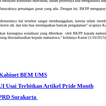
 melayani konsultasi individual, dalam prosesnya kita menganalisa bak
anyaknya persaingan pasar yang ada. Dengan ini, BKPP mengupayak
. Menurutnya hal tersebut sangat membanggakan, karena selain mem
keren sih, dan kita bias mendapatkan banyak pengalaman” ucapnya Ka
n kurangnya sosialisasi yang diberikan oleh BKPP kepada mahasiswa
urang disosialisasikan kepada mahasiswa,” keluhnya Kamis (1/10/2015)
65 Kabinet BEM UMS
I Usai Terbitkan Artikel Pride Month
DPRD Surakarta