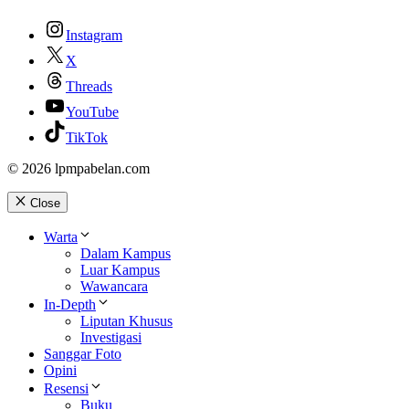
Instagram
X
Threads
YouTube
TikTok
© 2026 lpmpabelan.com
Close
Warta
Dalam Kampus
Luar Kampus
Wawancara
In-Depth
Liputan Khusus
Investigasi
Sanggar Foto
Opini
Resensi
Buku