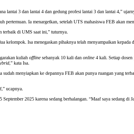
 lantai 3 dan lantai 4 dan gedung profesi lantai 3 dan lantai 4,” ujar
 tujuh pertemuan. Ia menargetkan, setelah UTS mahasiswa FEB akan m
terbaik di UMS saat ini,” tuturnya.
i dua kelompok. Isa menegaskan pihaknya telah menyampaikan kepada 
ggarakan kuliah
offline
sebanyak 10 kali dan
online
4 kali. Setiap dosen
ybrid
,” kata Isa.
 sudah menyiapkan ke depannya FEB akan punya ruangan yang terbai
f,” ucapnya.
15 September 2025 karena sedang berhalangan. “Maaf saya sedang di J