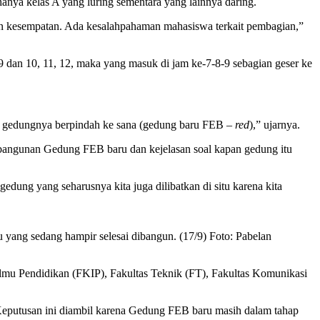
 hanya kelas A yang luring sementara yang lainnya daring.
n kesempatan. Ada kesalahpahaman mahasiswa terkait pembagian,”
 9 dan 10, 11, 12, maka yang masuk di jam ke-7-8-9 sebagian geser ke
ika gedungnya berpindah ke sana (gedung baru FEB –
red
),” ujarnya.
bangunan Gedung FEB baru dan kejelasan soal kapan gedung itu
edung yang seharusnya kita juga dilibatkan di situ karena kita
ang sedang hampir selesai dibangun. (17/9) Foto: Pabelan
lmu Pendidikan (FKIP), Fakultas Teknik (FT), Fakultas Komunikasi
 Keputusan ini diambil karena Gedung FEB baru masih dalam tahap