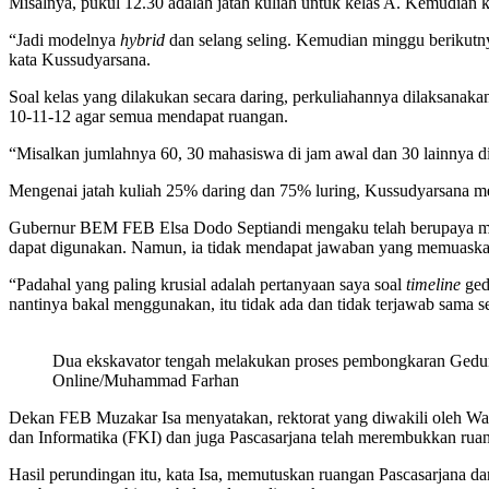
Misalnya, pukul 12.30 adalah jatah kuliah untuk kelas A. Kemudian k
“Jadi modelnya
hybrid
dan selang seling. Kemudian minggu berikutn
kata Kussudyarsana.
Soal kelas yang dilakukan secara daring, perkuliahannya dilaksanakan
10-11-12 agar semua mendapat ruangan.
“Misalkan jumlahnya 60, 30 mahasiswa di jam awal dan 30 lainnya di
Mengenai jatah kuliah 25% daring dan 75% luring, Kussudyarsana men
Gubernur BEM FEB Elsa Dodo Septiandi mengaku telah berupaya men
dapat digunakan. Namun, ia tidak mendapat jawaban yang memuaska
“Padahal yang paling krusial adalah pertanyaan saya soal
timeline
gedu
nantinya bakal menggunakan, itu tidak ada dan tidak terjawab sama se
Dua ekskavator tengah melakukan proses pembongkaran Gedun
Online/Muhammad Farhan
Dekan FEB Muzakar Isa menyatakan, rektorat yang diwakili oleh Wak
dan Informatika (FKI) dan juga Pascasarjana telah merembukkan ru
Hasil perundingan itu, kata Isa, memutuskan ruangan Pascasarjana 