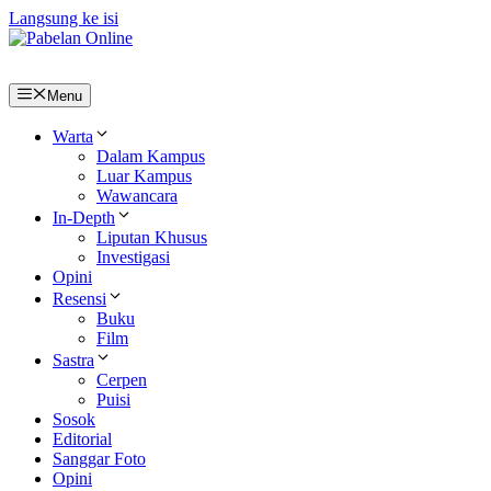
Langsung ke isi
Menu
Warta
Dalam Kampus
Luar Kampus
Wawancara
In-Depth
Liputan Khusus
Investigasi
Opini
Resensi
Buku
Film
Sastra
Cerpen
Puisi
Sosok
Editorial
Sanggar Foto
Opini