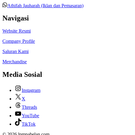
Athifah Jauharah (Iklan dan Pemasaran)
Navigasi
Website Resmi
Company Profile
Saluran Kami
Merchandise
Media Sosial
Instagram
X
Threads
YouTube
TikTok
© 2026 lpmpabelan.com