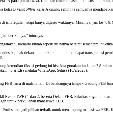
elas B pada pukul 14.30, lalu akan dikombinasikan khusus di hari itu,
ya kelas B yang
offline
kelas A
online
, sehingga semuanya mendapatka
 di jam reguler, tetapi hanya digeser waktunya. Misalnya, jam ke-7, 8,
 jam berikutnya,” tuturnya.
gatakan, skenario kuliah seperti itu hanya bersifat sementara. “Ket
desak pihak dekanat dan rektorat, untuk mendapat transparansi pem
n.
ng kemudian fiksasi gedung ini bisa kita gunakan itu kapan? Struktur g
kali,” ujar Elsa melalui WhatsApp, Selasa (16/9/2025).
g FEB lama di malam hari. Di belakangnya tampak Gedung FEB baru y
il Rektor (WR) 1 dan 2, beserta Dekan FEB, Fakultas keguruan dan I
angan untuk perkuliahan mahasiswa FEB.
dan Profesi menjadi pilihan terbaik untuk menampung mahasiswa FEB.