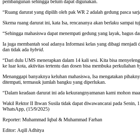
pembangunan sehingga belum dapat digunakan.
“Ruang darurat yang dipilih oleh pak WR 2 adalah gedung pasca sarjana
Skema ruang darurat ini, kata Isa, rencananya akan berlaku sampai
“Sehingga mahasiswa dapat menempati gedung yang layak, bagus dan 
Ia juga membantah soal adanya Informasi kelas yang dibagi menjad
dan tidak ada
hybrid
.
“Dari dulu UMS menerapkan dalam 14 kali sesi. Kita bisa menyelen
ke luar kota, aktivitas tertentu dan dosen bisa membuka perkuliahan
h
Menanggapi banyaknya keluhan mahasiswa, Isa mengatakan pihaknya
ditempati, termasuk jumlah bangku yang diperlukan.
“Dalam keadaan darurat ini ada kekurangnyamanan kami mohon maa
Wakil Rektor II Ihwan Susila tidak dapat diwawancarai pada Senin, 
WhatsApp, (15/9/2025)
Reporter: Muhammad Iqbal & Muhammad Farhan
Editor: Aqill Adhitya