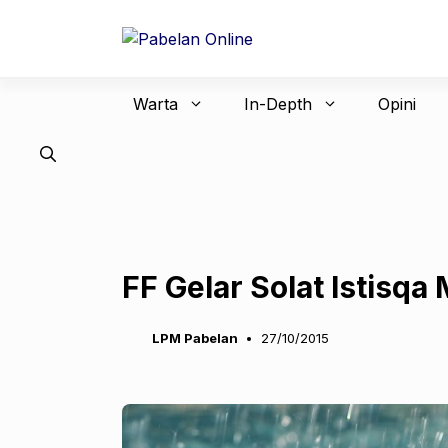
Langsung
ke
isi
Warta
In-Depth
Opini
FF Gelar Solat Istisqa
LPM Pabelan
27/10/2015