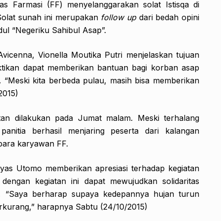
s Farmasi (FF) menyelanggarakan solat Istisqa di
Solat sunah ini merupakan
follow up
dari bedah opini
ul “Negeriku Sahibul Asap”.
vicenna, Vionella Moutika Putri menjelaskan tujuan
uktikan dapat memberikan bantuan bagi korban asap
. “Meski kita berbeda pulau, masih bisa memberikan
2015)
tan dilakukan pada Jumat malam. Meski terhalang
panitia berhasil menjaring peserta dari kalangan
para karyawan FF.
 Tyas Utomo memberikan apresiasi terhadap kegiatan
 dengan kegiatan ini dapat mewujudkan solidaritas
. “Saya berharap supaya kedepannya hujan turun
rkurang,” harapnya Sabtu (24/10/2015)