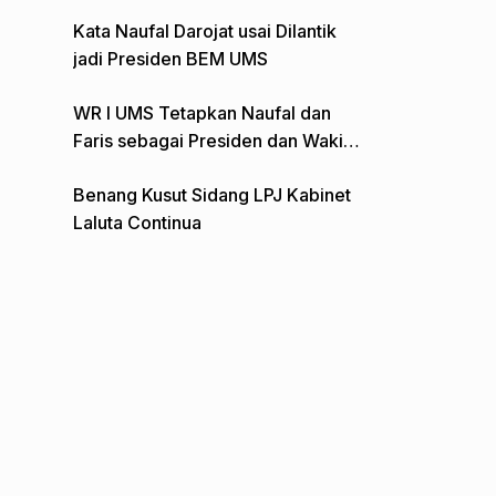
Gelar Aksi Depan Monumen Pers
Kata Naufal Darojat usai Dilantik
jadi Presiden BEM UMS
WR I UMS Tetapkan Naufal dan
Faris sebagai Presiden dan Wakil
Presiden BEM
Benang Kusut Sidang LPJ Kabinet
Laluta Continua