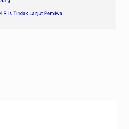
pung
Rilis Tindak Lanjut Pemilwa