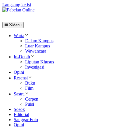
Langsung ke isi
Menu
Warta
Dalam Kampus
Luar Kampus
Wawancara
In-Depth
Liputan Khusus
Investigasi
Opini
Resensi
Buku
Film
Sastra
Cerpen
Puisi
Sosok
Editorial
Sanggar Foto
Opini