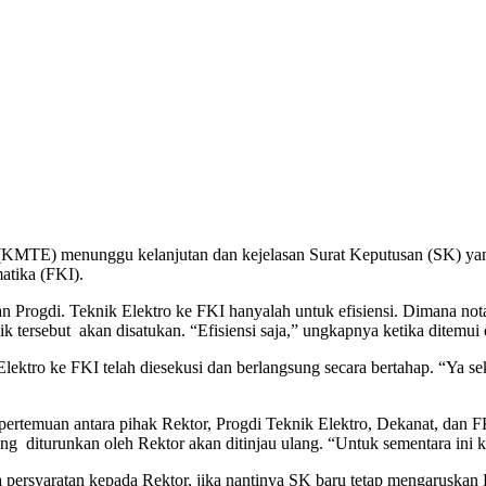
(KMTE) menunggu kelanjutan dan kejelasan Surat Keputusan (SK) yang
atika (FKI).
ogdi. Teknik Elektro ke FKI hanyalah untuk efisiensi. Dimana notab
k tersebut akan disatukan. “Efisiensi saja,” ungkapnya ketika ditemui d
ro ke FKI telah diesekusi dan berlangsung secara bertahap. “Ya sekar
temuan antara pihak Rektor, Progdi Teknik Elektro, Dekanat, dan FKI 
ng diturunkan oleh Rektor akan ditinjau ulang. “Untuk sementara ini
rsyaratan kepada Rektor, jika nantinya SK baru tetap mengaruskan Pr