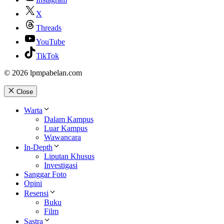
X
Threads
YouTube
TikTok
© 2026 lpmpabelan.com
Close
Warta
Dalam Kampus
Luar Kampus
Wawancara
In-Depth
Liputan Khusus
Investigasi
Sanggar Foto
Opini
Resensi
Buku
Film
Sastra