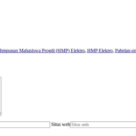
impunan Mahasiswa Progdi (HMP) Elektro
,
HMP Elektro
,
Pabelan-o
Situs web