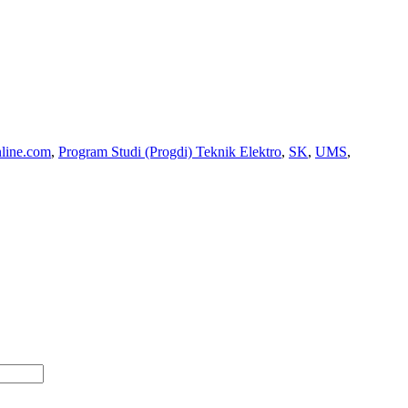
nline.com
,
Program Studi (Progdi) Teknik Elektro
,
SK
,
UMS
,