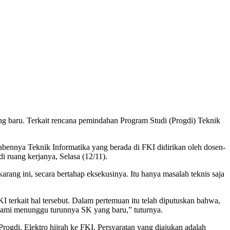
 baru. Terkait rencana pemindahan Program Studi (Progdi) Teknik
ennya Teknik Informatika yang berada di FKI didirikan oleh dosen-
i ruang kerjanya, Selasa (12/11).
ang ini, secara bertahap eksekusinya. Itu hanya masalah teknis saja
terkait hal tersebut. Dalam pertemuan itu telah diputuskan bahwa,
 kami menunggu turunnya SK yang baru,” tuturnya.
ogdi. Elektro hijrah ke FKI. Persyaratan yang diajukan adalah