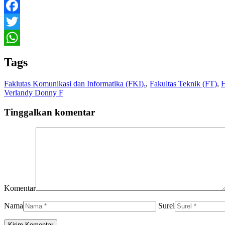
Facebook
Twitter
WhatsApp
Tags
Faklutas Komunikasi dan Informatika (FKI).
,
Fakultas Teknik (FT)
,
H
Verlandy Donny F
Tinggalkan komentar
Komentar
Nama
Surel