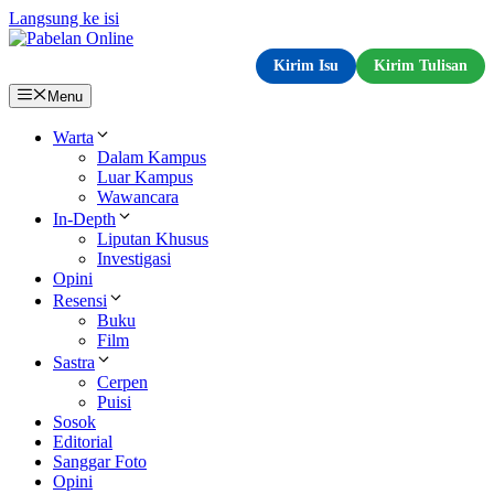
Langsung ke isi
Kirim Isu
Kirim Tulisan
Menu
Warta
Dalam Kampus
Luar Kampus
Wawancara
In-Depth
Liputan Khusus
Investigasi
Opini
Resensi
Buku
Film
Sastra
Cerpen
Puisi
Sosok
Editorial
Sanggar Foto
Opini