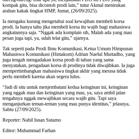
kompak gitu, bisa dicontoh prodi lain,” tutur Akmal menirukan
arahan kakak tingkat HMP, Jumat, (26/09/2025).
Ia mengaku kurang mengetahui soal kewajiban membeli korsa
prodi. Ia hanya tahu jika membeli korsa itu wajib bagi mahasiswa
angkatannya saja. “Nggak ada komplain sih, Malah ada yang mau
pesan juga tapi, ya, udah telat gitu,” ujarnya.
Tak seperti pada Prodi Ilmu Komunikasi, Ketua Umum Himpunan
Mahasiswa Komunikasi (Himakom) Adrian Naelul Murtadho, yang
juga tengah mengadakan korsa prodi di tahun yang sama
menyatakan, pengadaan korsa di prodinya tidak diwajibkan. Ia juga
mempertimbangkan mahasiswa tingkat akhir yang merasa tidak
perlu membeli karena akan segera lulus.
“Jadi di situ untuk menjembatani kedua keinginan ini, keinginan
yang nggak mau dan keinginan yang mau, ya, saya ambil jalan
tengahnya nggak mewajibkan secara wajib gitu. Tapi saya
menganjurkan teman-teman yang mau punya identitas,” jelasnya,
Sabtu (27/09/2025).
Reporter: Nabil Isnan Sutarno
Editor: Muhammad Farhan