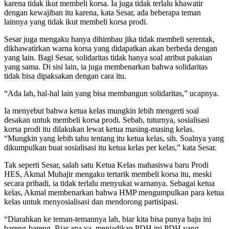
karena tidak ikut membeli korsa. Ia juga tidak terlalu khawatir
dengan kewajiban itu karena, kata Sesar, ada beberapa teman
lainnya yang tidak ikut membeli korsa prodi.
Sesar juga mengaku hanya dihimbau jika tidak membeli serentak,
dikhawatirkan warna korsa yang didapatkan akan berbeda dengan
yang lain. Bagi Sesar, solidaritas tidak hanya soal atribut pakaian
yang sama. Di sisi lain, ia juga membenarkan bahwa solidaritas
tidak bisa dipaksakan dengan cara itu.
“Ada lah, hal-hal lain yang bisa membangun solidaritas,” ucapnya.
Ia menyebut bahwa ketua kelas mungkin lebih mengerti soal
desakan untuk membeli korsa prodi. Sebab, tuturnya, sosialisasi
korsa prodi itu dilakukan lewat ketua masing-masing kelas.
“Mungkin yang lebih tahu tentang itu ketua kelas, sih. Soalnya yang
dikumpulkan buat sosialisasi itu ketua kelas per kelas,” kata Sesar.
Tak seperti Sesar, salah satu Ketua Kelas mahasiswa baru Prodi
HES, Akmal Muhajir mengaku tertarik membeli korsa itu, meski
secara pribadi, ia tidak terlalu menyukai warnanya. Sebagai ketua
kelas, Akmal membenarkan bahwa HMP mengumpulkan para ketua
kelas untuk menyosialisasi dan mendorong partisipasi.
“Diarahkan ke teman-temannya lah, biar kita bisa punya baju ini
bareng-bareng. Biar apa ya, menjadikan PDH ini PDH yang