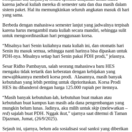
karena jadwal kuliah mereka di semester satu dan dua masih dalam
sistem paket. Hal itu memungkinkan seluruh angkatan masuk di hari
yang sama.
Berbeda dengan mahasiswa semester lanjut yang jadwalnya terpisah
karena harus mengambil mata kuliah secara mandiri, sehingga sulit
untuk mengoordinasikan hari penggunaan korsa.
“Misalnya hari Senin kuliahnya mata kuliah ini, dan otomatis hari
Senin itu masuk semua, sehingga nanti harinya bisa dipaskan untuk
PDH-nya. Misalnya setiap hari Senin pakai PDH prodi,” jelasnya.
Sesar Ridho Pambayun, salah seorang mahasiswa baru HES
mengaku tidak tertarik dan keberatan dengan kebijakan yang
mewajibkannya membeli korsa prodi. Alasannya, masih banyak
kebutuhan yang lebih penting untuk diprioritaskan. Korsa Prodi
HES itu dibanderol dengan harga 125.000 rupiah per itemnya.
“Masih banyak kebutuhan-lah, kebutuhan buat makan atau
kebutuhan buat kampus kan masih ada dana pengembangan yang
mungkin belum lunas. Jadinya, aku milih untuk
skip
(melewatkan –
red
) sajalah buat PDH. Nggak ikut,” ujarnya saat ditemui di Taman
Djazman, Jumat, (26/9/2025).
Sejauh ini, ujarnya, belum ada sosialisasi soal sanksi yang diberikan