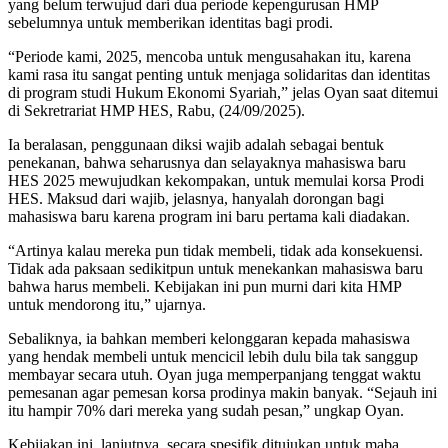
yang belum terwujud dari dua periode kepengurusan HMP
sebelumnya untuk memberikan identitas bagi prodi.
“Periode kami, 2025, mencoba untuk mengusahakan itu, karena
kami rasa itu sangat penting untuk menjaga solidaritas dan identitas
di program studi Hukum Ekonomi Syariah,” jelas Oyan saat ditemui
di Sekretrariat HMP HES, Rabu, (24/09/2025).
Ia beralasan, penggunaan diksi wajib adalah sebagai bentuk
penekanan, bahwa seharusnya dan selayaknya mahasiswa baru
HES 2025 mewujudkan kekompakan, untuk memulai korsa Prodi
HES. Maksud dari wajib, jelasnya, hanyalah dorongan bagi
mahasiswa baru karena program ini baru pertama kali diadakan.
“Artinya kalau mereka pun tidak membeli, tidak ada konsekuensi.
Tidak ada paksaan sedikitpun untuk menekankan mahasiswa baru
bahwa harus membeli. Kebijakan ini pun murni dari kita HMP
untuk mendorong itu,” ujarnya.
Sebaliknya, ia bahkan memberi kelonggaran kepada mahasiswa
yang hendak membeli untuk mencicil lebih dulu bila tak sanggup
membayar secara utuh. Oyan juga memperpanjang tenggat waktu
pemesanan agar pemesan korsa prodinya makin banyak. “Sejauh ini
itu hampir 70% dari mereka yang sudah pesan,” ungkap Oyan.
Kebijakan ini, lanjutnya, secara spesifik ditujukan untuk maba