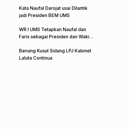
Gelar Aksi Depan Monumen Pers
Kata Naufal Darojat usai Dilantik
jadi Presiden BEM UMS
WR I UMS Tetapkan Naufal dan
Faris sebagai Presiden dan Wakil
Presiden BEM
Benang Kusut Sidang LPJ Kabinet
Laluta Continua