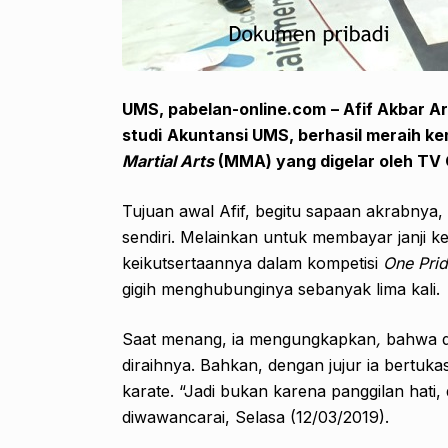
UMS, pabelan-online.com
–
Afif Akbar A
studi
Akuntansi UMS, berhasil meraih 
Martial Arts
(
MMA
) yang digelar oleh
TV 
Tujuan awal Afif, begitu sapaan akrabnya
sendiri. Melainkan untuk membayar janji 
keikutsertaannya dalam kompetisi
One Pri
gigih menghubunginya sebanyak lima kali.
Saat menang, ia mengungkapkan
,
bahwa d
diraihnya. Bahkan, dengan jujur ia bertuka
karate. “Jadi bukan karena panggilan hati,
diwawancarai, Selasa (12/03/2019).