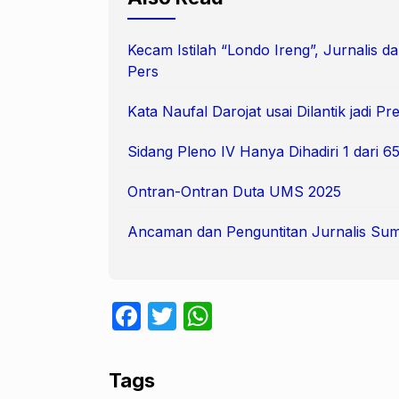
Kecam Istilah “Londo Ireng”, Jurnalis
Pers
Kata Naufal Darojat usai Dilantik jadi 
Sidang Pleno IV Hanya Dihadiri 1 dari
Ontran-Ontran Duta UMS 2025
Ancaman dan Penguntitan Jurnalis Suma
F
T
W
a
w
h
c
itt
at
Tags