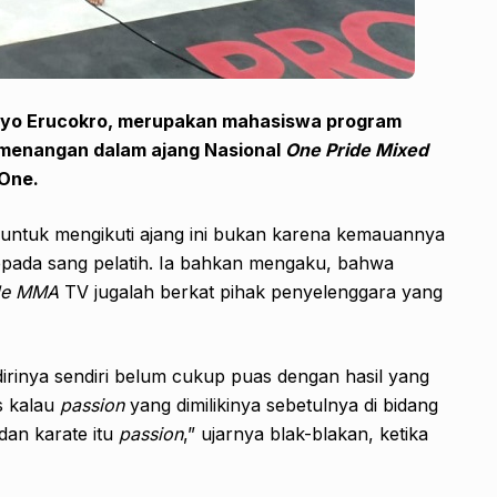
ryo Erucokro
,
merupakan
mahasiswa
program
kemenangan
dalam ajang Nasional
One Pride
Mixed
One
.
, untuk mengikuti ajang ini bukan karena kemauannya
kepada sang pelatih. Ia bahkan mengaku, bahwa
de MMA
TV jugalah berkat pihak penyelenggara yang
irinya sendiri belum cukup puas dengan hasil yang
s kalau
passion
yang dimilikinya sebetulnya di bidang
 dan karate itu
passion
,” ujarnya blak-blakan, ketika