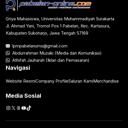
Griya Mahasiswa, Universitas Muhammadiyah Surakarta
Jl. Ahmad Yani, Tromol Pos 1 Pabelan, Kec. Kartasura,
Kabupaten Sukoharjo, Jawa Tengah 57169
lpmpabelanums@gmail.com
Abdurrahman Muzaki (Media dan Komunikasi)
Athifah Jauharah (Iklan dan Pemasaran)
Navigasi
Website Resmi
Company Profile
Saluran Kami
Merchandise
Media Sosial
Instagram
X
Threads
YouTube
TikTok