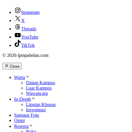
Instagram
X
Threads
YouTube
TikTok
© 2026 lpmpabelan.com
Close
Warta
Dalam Kampus
Luar Kampus
Wawancara
In-Depth
Liputan Khusus
Investigasi
Sanggar Foto
Opini
Resensi
Buku