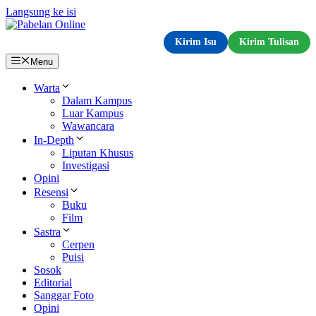
Langsung ke isi
Kirim Isu
Kirim Tulisan
Menu
Warta
Dalam Kampus
Luar Kampus
Wawancara
In-Depth
Liputan Khusus
Investigasi
Opini
Resensi
Buku
Film
Sastra
Cerpen
Puisi
Sosok
Editorial
Sanggar Foto
Opini