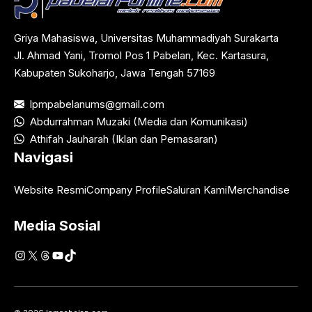
Griya Mahasiswa, Universitas Muhammadiyah Surakarta
Jl. Ahmad Yani, Tromol Pos 1 Pabelan, Kec. Kartasura,
Kabupaten Sukoharjo, Jawa Tengah 57169
lpmpabelanums@gmail.com
Abdurrahman Muzaki (Media dan Komunikasi)
Athifah Jauharah (Iklan dan Pemasaran)
Navigasi
Website Resmi
Company Profile
Saluran Kami
Merchandise
Media Sosial
Instagram
X
Threads
YouTube
TikTok