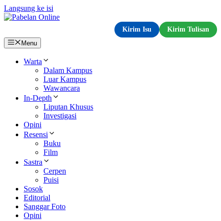
Langsung ke isi
Kirim Isu
Kirim Tulisan
Menu
Warta
Dalam Kampus
Luar Kampus
Wawancara
In-Depth
Liputan Khusus
Investigasi
Opini
Resensi
Buku
Film
Sastra
Cerpen
Puisi
Sosok
Editorial
Sanggar Foto
Opini