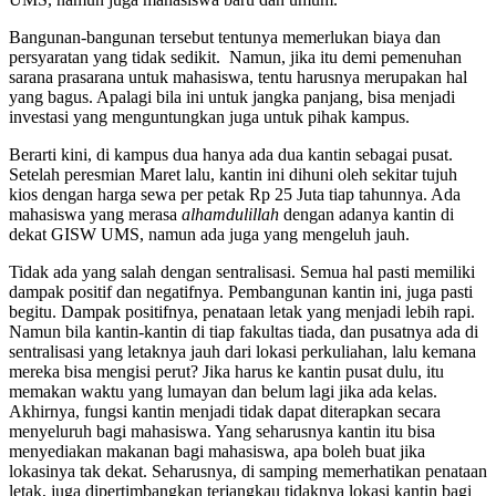
Bangunan-bangunan tersebut tentunya memerlukan biaya dan
persyaratan yang tidak sedikit. Namun, jika itu demi pemenuhan
sarana prasarana untuk mahasiswa, tentu harusnya merupakan hal
yang bagus. Apalagi bila ini untuk jangka panjang, bisa menjadi
investasi yang menguntungkan juga untuk pihak kampus.
Berarti kini, di kampus dua hanya ada dua kantin sebagai pusat.
Setelah peresmian Maret lalu, kantin ini dihuni oleh sekitar tujuh
kios dengan harga sewa per petak Rp 25 Juta tiap tahunnya. Ada
mahasiswa yang merasa
alhamdulillah
dengan adanya kantin di
dekat GISW UMS, namun ada juga yang mengeluh jauh.
Tidak ada yang salah dengan sentralisasi. Semua hal pasti memiliki
dampak positif dan negatifnya. Pembangunan kantin ini, juga pasti
begitu. Dampak positifnya, penataan letak yang menjadi lebih rapi.
Namun bila kantin-kantin di tiap fakultas tiada, dan pusatnya ada di
sentralisasi yang letaknya jauh dari lokasi perkuliahan, lalu kemana
mereka bisa mengisi perut? Jika harus ke kantin pusat dulu, itu
memakan waktu yang lumayan dan belum lagi jika ada kelas.
Akhirnya, fungsi kantin menjadi tidak dapat diterapkan secara
menyeluruh bagi mahasiswa. Yang seharusnya kantin itu bisa
menyediakan makanan bagi mahasiswa, apa boleh buat jika
lokasinya tak dekat. Seharusnya, di samping memerhatikan penataan
letak, juga dipertimbangkan terjangkau tidaknya lokasi kantin bagi