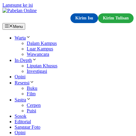
Langsung ke isi
Kirim Isu
Kirim Tulisan
Menu
Warta
Dalam Kampus
Luar Kampus
Wawancara
In-Depth
Liputan Khusus
Investigasi
Opini
Resensi
Buku
Film
Sastra
Cerpen
Puisi
Sosok
Editorial
Sanggar Foto
Opini