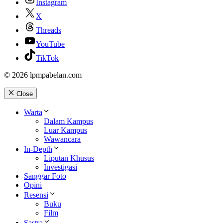
Instagram
X
Threads
YouTube
TikTok
© 2026 lpmpabelan.com
Close
Warta
Dalam Kampus
Luar Kampus
Wawancara
In-Depth
Liputan Khusus
Investigasi
Sanggar Foto
Opini
Resensi
Buku
Film
Sastra