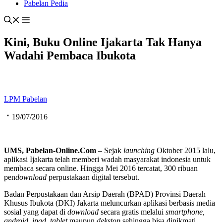
Pabelan Pedia
Kini, Buku Online Ijakarta Tak Hanya
Wadahi Pembaca Ibukota
LPM Pabelan
19/07/2016
UMS, Pabelan-Online.Com
– Sejak
launching
Oktober 2015 lalu,
aplikasi Ijakarta telah memberi wadah masyarakat indonesia untuk
membaca secara online. Hingga Mei 2016 tercatat, 300 ribuan
pen
download
perpustakaan digital tersebut.
Badan Perpustakaan dan Arsip Daerah (BPAD) Provinsi Daerah
Khusus Ibukota (DKI) Jakarta meluncurkan aplikasi berbasis media
sosial yang dapat di
download
secara gratis melalui
smartphone,
android, ipad, tab
let
maupun
deksto
p
sehingga bisa dinikmati