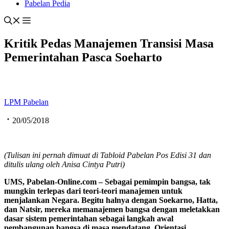
Pabelan Pedia
Kritik Pedas Manajemen Transisi Masa
Pemerintahan Pasca Soeharto
LPM Pabelan
20/05/2018
(Tulisan ini pernah dimuat di Tabloid Pabelan Pos
E
disi 31 dan
ditulis ulang oleh Anisa Cintya Putri)
UMS, Pabelan-
O
nline.com – Sebagai pemimpin bangsa
,
tak
mungkin terlepas dari teori-teori manajemen untuk
menjalankan
N
egara. Begitu
halnya dengan Soekarno, Hatta,
dan Natsir, mereka memanajemen bangsa dengan meletakkan
dasar sistem pemerintahan sebagai langkah awal
pembangunan bangsa di masa mendatang. Orientasi