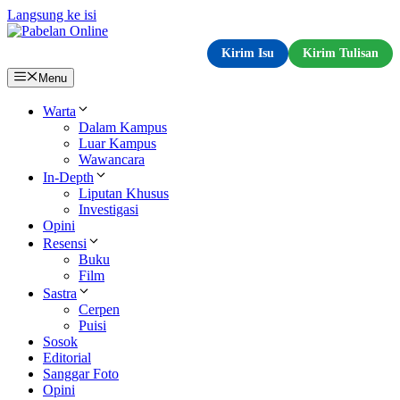
Langsung ke isi
Kirim Isu
Kirim Tulisan
Menu
Warta
Dalam Kampus
Luar Kampus
Wawancara
In-Depth
Liputan Khusus
Investigasi
Opini
Resensi
Buku
Film
Sastra
Cerpen
Puisi
Sosok
Editorial
Sanggar Foto
Opini