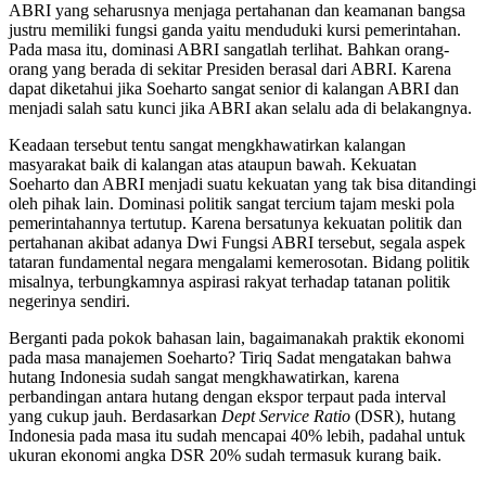
ABRI yang seharusnya menjaga pertahanan dan keamanan bangsa
justru memiliki fungsi ganda yaitu menduduki kursi pemerintahan.
Pada masa itu, dominasi ABRI sangatlah terlihat. Bahkan orang-
orang yang berada di sekitar Presiden berasal dari ABRI. Karena
dapat diketahui jika Soeharto sangat senior di kalangan ABRI dan
menjadi salah satu kunci jika ABRI akan selalu ada di belakangnya.
Keadaan tersebut tentu sangat mengkhawatirkan kalangan
masyarakat baik di kalangan atas ataupun bawah. Kekuatan
Soeharto dan ABRI menjadi suatu kekuatan yang tak bisa ditandingi
oleh pihak lain. Dominasi politik sangat tercium tajam meski pola
pemerintahannya tertutup. Karena bersatunya kekuatan politik dan
pertahanan akibat adanya Dwi Fungsi ABRI tersebut, segala aspek
tataran fundamental negara mengalami kemerosotan. Bidang politik
misalnya, terbungkamnya aspirasi rakyat terhadap tatanan politik
negerinya sendiri.
Berganti pada pokok bahasan lain, bagaimanakah praktik ekonomi
pada masa manajemen Soeharto? Tiriq Sadat mengatakan bahwa
hutang Indonesia sudah sangat mengkhawatirkan, karena
perbandingan antara hutang dengan ekspor terpaut pada interval
yang cukup jauh. Berdasarkan
Dept Service Ratio
(DSR), hutang
Indonesia pada masa itu sudah mencapai 40% lebih, padahal untuk
ukuran ekonomi angka DSR 20% sudah termasuk kurang baik.