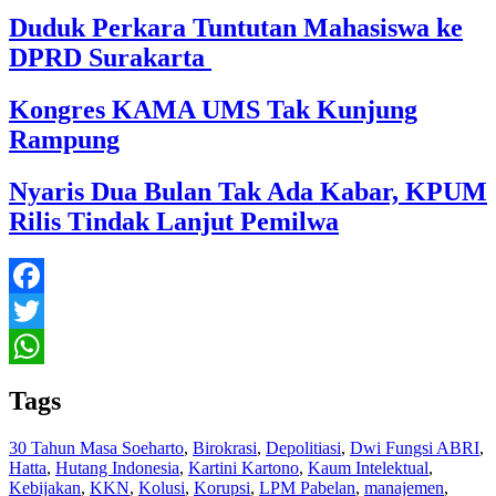
Duduk Perkara Tuntutan Mahasiswa ke
DPRD Surakarta
Kongres KAMA UMS Tak Kunjung
Rampung
Nyaris Dua Bulan Tak Ada Kabar, KPUM
Rilis Tindak Lanjut Pemilwa
Facebook
Twitter
WhatsApp
Tags
30 Tahun Masa Soeharto
,
Birokrasi
,
Depolitiasi
,
Dwi Fungsi ABRI
,
Hatta
,
Hutang Indonesia
,
Kartini Kartono
,
Kaum Intelektual
,
Kebijakan
,
KKN
,
Kolusi
,
Korupsi
,
LPM Pabelan
,
manajemen
,