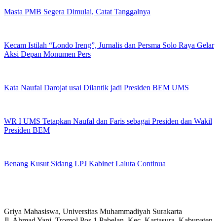
Masta PMB Segera Dimulai, Catat Tanggalnya
Kecam Istilah “Londo Ireng”, Jurnalis dan Persma Solo Raya Gelar
Aksi Depan Monumen Pers
Kata Naufal Darojat usai Dilantik jadi Presiden BEM UMS
WR I UMS Tetapkan Naufal dan Faris sebagai Presiden dan Wakil
Presiden BEM
Benang Kusut Sidang LPJ Kabinet Laluta Continua
Griya Mahasiswa, Universitas Muhammadiyah Surakarta
Jl. Ahmad Yani, Tromol Pos 1 Pabelan, Kec. Kartasura, Kabupaten