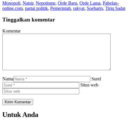
Monopoli
,
Natsir
,
Nepotisme
,
Orde Baru
,
Orde Lama
,
Pabelan-
online.com
,
partai politik
,
Pemerintah
,
rakyat
,
Soeharto
,
Tiriq Sadat
Tinggalkan komentar
Komentar
Nama
Surel
Situs web
Untuk Anda