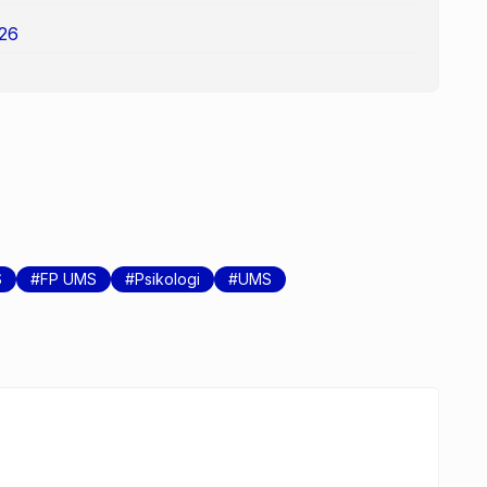
26
S
FP UMS
Psikologi
UMS