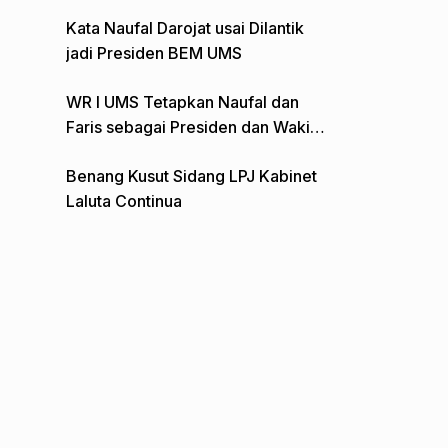
Gelar Aksi Depan Monumen Pers
Kata Naufal Darojat usai Dilantik
jadi Presiden BEM UMS
WR I UMS Tetapkan Naufal dan
Faris sebagai Presiden dan Wakil
Presiden BEM
Benang Kusut Sidang LPJ Kabinet
Laluta Continua