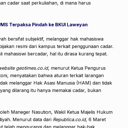
n cadar saat perkuliahan, di mana harus
 UMS Terpaksa Pindah ke BKUI Laweyan
h bersifat subjektif, melanggar hak mahasiswa
ijakan resmi dari kampus terkait penggunaan cadar.
i mahasiswi bercadar, hal itu dirasa kurang tepat.
website
geotimes.co.id
, menurut Ketua Pengurus
oni, menyatakan bahwa aturan terkait larangan
idak melanggar Hak Asasi Manusia (HAM) dan tidak
ang dilarang itu hanya memakai cadar, bukan
oleh Maneger Nasution, Wakil Ketua Majelis Hukum
yah. Menurut data dari
Republica
.
co
.
id
, 6 Maret
but telah mengurangi dan melanggar hak-hak