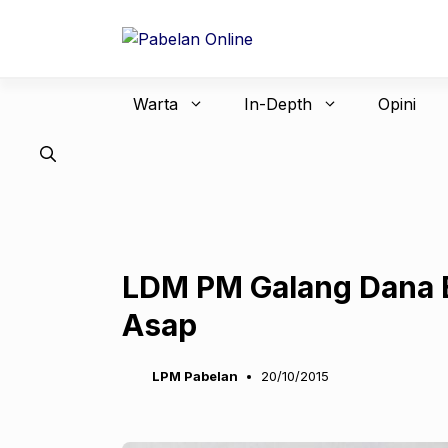
Langsung
ke
isi
Warta
In-Depth
Opini
LDM PM Galang Dana 
Asap
LPM Pabelan
20/10/2015