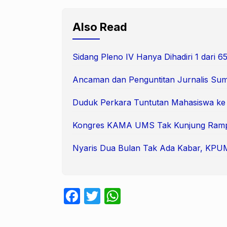
Also Read
Sidang Pleno IV Hanya Dihadiri 1 dari
Ancaman dan Penguntitan Jurnalis Suma
Duduk Perkara Tuntutan Mahasiswa k
Kongres KAMA UMS Tak Kunjung Ram
Nyaris Dua Bulan Tak Ada Kabar, KPUM 
F
T
W
a
w
h