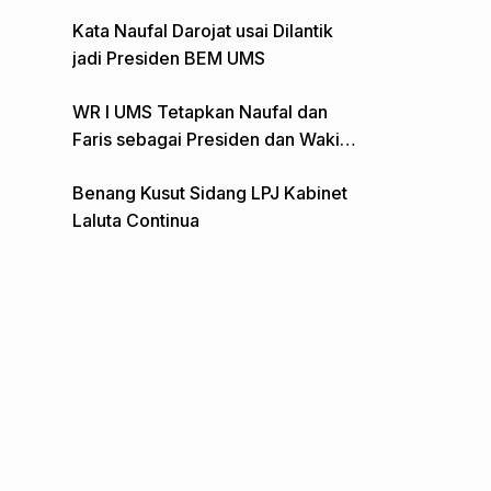
Gelar Aksi Depan Monumen Pers
Kata Naufal Darojat usai Dilantik
jadi Presiden BEM UMS
WR I UMS Tetapkan Naufal dan
Faris sebagai Presiden dan Wakil
Presiden BEM
Benang Kusut Sidang LPJ Kabinet
Laluta Continua