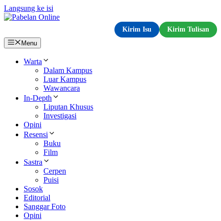
Langsung ke isi
Kirim Isu
Kirim Tulisan
Menu
Warta
Dalam Kampus
Luar Kampus
Wawancara
In-Depth
Liputan Khusus
Investigasi
Opini
Resensi
Buku
Film
Sastra
Cerpen
Puisi
Sosok
Editorial
Sanggar Foto
Opini