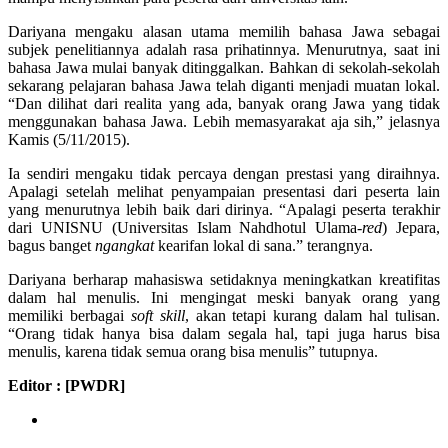
Dariyana mengaku alasan utama memilih bahasa Jawa sebagai
subjek penelitiannya adalah rasa prihatinnya. Menurutnya, saat ini
bahasa Jawa mulai banyak ditinggalkan. Bahkan di sekolah-sekolah
sekarang pelajaran bahasa Jawa telah diganti menjadi muatan lokal.
“Dan dilihat dari realita yang ada, banyak orang Jawa yang tidak
menggunakan bahasa Jawa. Lebih memasyarakat aja sih,” jelasnya
Kamis (5/11/2015).
Ia sendiri mengaku tidak percaya dengan prestasi yang diraihnya.
Apalagi setelah melihat penyampaian presentasi dari peserta lain
yang menurutnya lebih baik dari dirinya. “Apalagi peserta terakhir
dari UNISNU (Universitas Islam Nahdhotul Ulama-
red
) Jepara,
bagus banget
ngangkat
kearifan lokal di sana.” terangnya.
Dariyana berharap mahasiswa setidaknya meningkatkan kreatifitas
dalam hal menulis. Ini mengingat meski banyak orang yang
memiliki berbagai
soft
ski
ll
, akan tetapi kurang dalam hal tulisan.
“Orang tidak hanya bisa dalam segala hal, tapi juga harus bisa
menulis, karena tidak semua orang bisa menulis” tutupnya.
Editor : [PWDR]