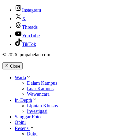
Instagram
X
Threads
YouTube
TikTok
© 2026 lpmpabelan.com
Close
Warta
Dalam Kampus
Luar Kampus
Wawancara
In-Depth
Liputan Khusus
Investigasi
Sanggar Foto
Opini
Resensi
Buku