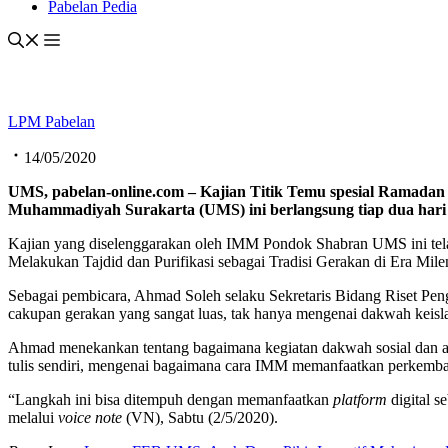
Pabelan Pedia
LPM Pabelan
14/05/2020
UMS, pabelan-online.com – Kajian Titik Temu spesial Ramada
Muhammadiyah Surakarta (UMS) ini berlangsung tiap dua hari se
Kajian yang diselenggarakan oleh IMM Pondok Shabran UMS ini tela
Melakukan Tajdid dan Purifikasi sebagai Tradisi Gerakan di Era Milen
Sebagai pembicara, Ahmad Soleh selaku Sekretaris Bidang Riset
cakupan gerakan yang sangat luas, tak hanya mengenai dakwah keislam
Ahmad menekankan tentang bagaimana kegiatan dakwah sosial dan a
tulis sendiri, mengenai bagaimana cara IMM memanfaatkan perkemba
“Langkah ini bisa ditempuh dengan memanfaatkan
platform
digital s
melalui
voice note
(VN), Sabtu (2/5/2020).