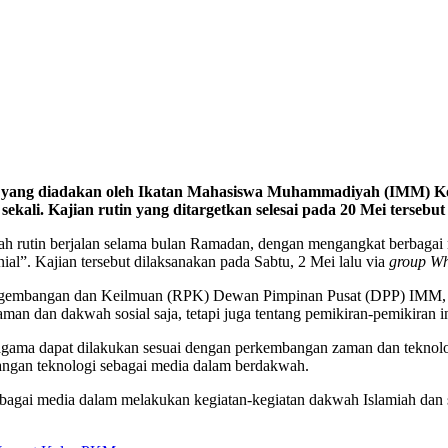
n yang diadakan oleh Ikatan Mahasiswa Muhammadiyah (IMM) Ko
kali. Kajian rutin yang ditargetkan selesai pada 20 Mei tersebut
h rutin berjalan selama bulan Ramadan, dengan mengangkat berbagai
ial”. Kajian tersebut dilaksanakan pada Sabtu, 2 Mei lalu via
group W
 Pengembangan dan Keilmuan (RPK) Dewan Pimpinan Pusat (DPP) IMM,
an dan dakwah sosial saja, tetapi juga tentang pemikiran-pemikiran in
gama dapat dilakukan sesuai dengan perkembangan zaman dan teknolo
ngan teknologi sebagai media dalam berdakwah.
ebagai media dalam melakukan kegiatan-kegiatan dakwah Islamiah dan so