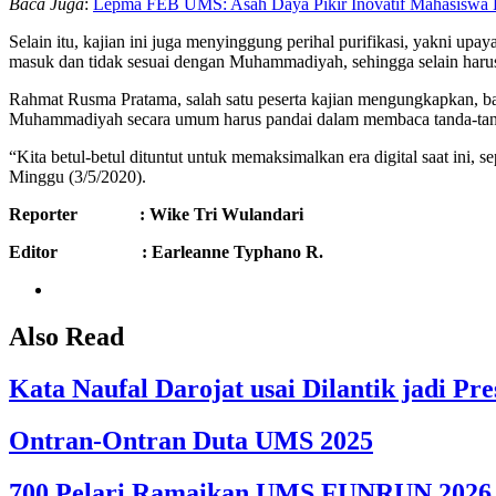
Baca Juga
:
Lepma FEB UMS: Asah Daya Pikir Inovatif Mahasiswa
Selain itu, kajian ini juga menyinggung perihal purifikasi, yakni 
masuk dan tidak sesuai dengan Muhammadiyah, sehingga selain haru
Rahmat Rusma Pratama, salah satu peserta kajian mengungkapkan, bah
Muhammadiyah secara umum harus pandai dalam membaca tanda-tanda
“Kita betul-betul dituntut untuk memaksimalkan era digital saat ini, 
Minggu (3/5/2020).
Reporter
: Wike Tri Wulandari
Editor
: Earleanne
Typhano R.
Also Read
Kata Naufal Darojat usai Dilantik jadi 
Ontran-Ontran Duta UMS 2025
700 Pelari Ramaikan UMS FUNRUN 2026