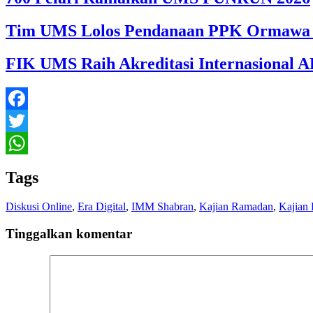
Tim UMS Lolos Pendanaan PPK Ormawa 
FIK UMS Raih Akreditasi Internasional A
Facebook
Twitter
WhatsApp
Tags
Diskusi Online
,
Era Digital
,
IMM Shabran
,
Kajian Ramadan
,
Kajian 
Tinggalkan komentar