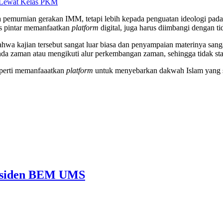
 Lewat Kelas PKM
upaya pemurnian gerakan IMM, tetapi lebih kepada penguatan ideologi p
s pintar memanfaatkan
platform
digital, juga harus diimbangi dengan 
wa kajian tersebut sangat luar biasa dan penyampaian materinya sanga
 zaman atau mengikuti alur perkembangan zaman, sehingga tidak sta
seperti memanfaaatkan
platform
untuk menyebarkan dakwah Islam yang s
Presiden BEM UMS