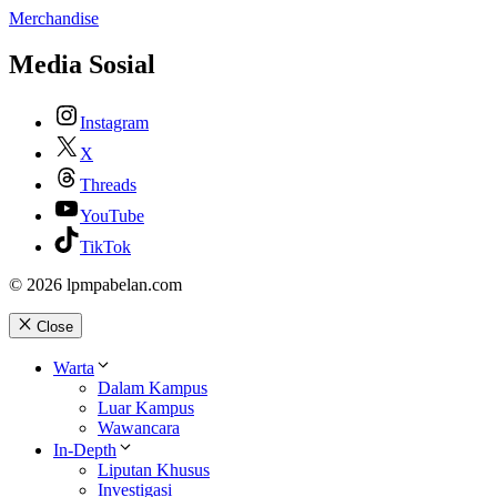
Merchandise
Media Sosial
Instagram
X
Threads
YouTube
TikTok
© 2026 lpmpabelan.com
Close
Warta
Dalam Kampus
Luar Kampus
Wawancara
In-Depth
Liputan Khusus
Investigasi