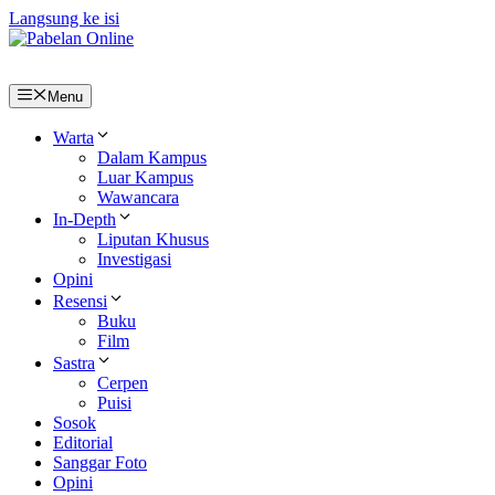
Langsung ke isi
Menu
Warta
Dalam Kampus
Luar Kampus
Wawancara
In-Depth
Liputan Khusus
Investigasi
Opini
Resensi
Buku
Film
Sastra
Cerpen
Puisi
Sosok
Editorial
Sanggar Foto
Opini