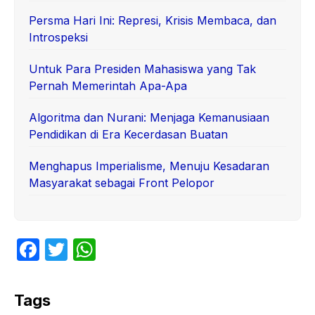
Persma Hari Ini: Represi, Krisis Membaca, dan
Introspeksi
Untuk Para Presiden Mahasiswa yang Tak
Pernah Memerintah Apa-Apa
Algoritma dan Nurani: Menjaga Kemanusiaan
Pendidikan di Era Kecerdasan Buatan
Menghapus Imperialisme, Menuju Kesadaran
Masyarakat sebagai Front Pelopor
F
T
W
a
w
h
c
itt
at
Tags