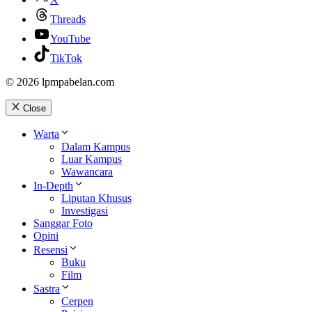
Threads
YouTube
TikTok
© 2026 lpmpabelan.com
Close
Warta
Dalam Kampus
Luar Kampus
Wawancara
In-Depth
Liputan Khusus
Investigasi
Sanggar Foto
Opini
Resensi
Buku
Film
Sastra
Cerpen