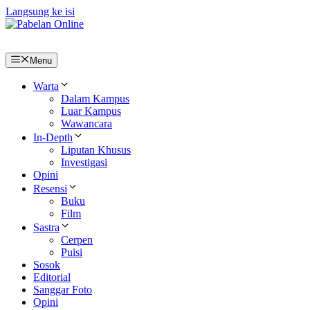
Langsung ke isi
Menu
Warta
Dalam Kampus
Luar Kampus
Wawancara
In-Depth
Liputan Khusus
Investigasi
Opini
Resensi
Buku
Film
Sastra
Cerpen
Puisi
Sosok
Editorial
Sanggar Foto
Opini