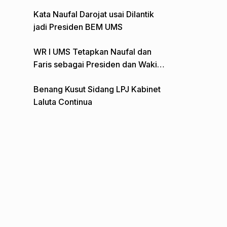
Gelar Aksi Depan Monumen Pers
Kata Naufal Darojat usai Dilantik
jadi Presiden BEM UMS
WR I UMS Tetapkan Naufal dan
Faris sebagai Presiden dan Wakil
Presiden BEM
Benang Kusut Sidang LPJ Kabinet
Laluta Continua