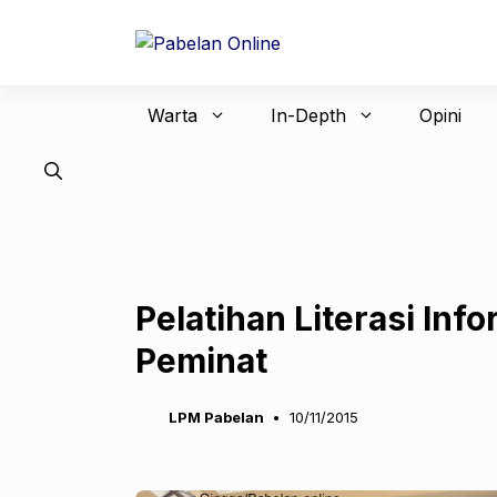
Langsung
ke
isi
Warta
In-Depth
Opini
Pelatihan Literasi Inf
Peminat
LPM Pabelan
10/11/2015