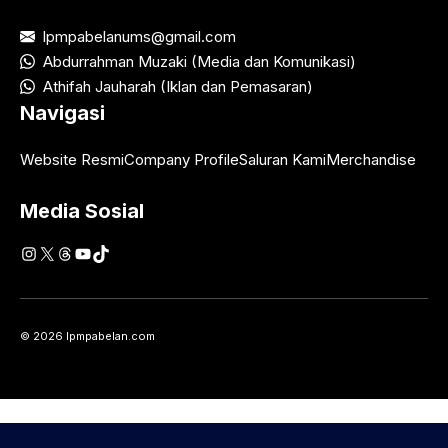
lpmpabelanums@gmail.com
Abdurrahman Muzaki (Media dan Komunikasi)
Athifah Jauharah (Iklan dan Pemasaran)
Navigasi
Website Resmi
Company Profile
Saluran Kami
Merchandise
Media Sosial
Instagram
X
Threads
YouTube
TikTok
© 2026 lpmpabelan.com