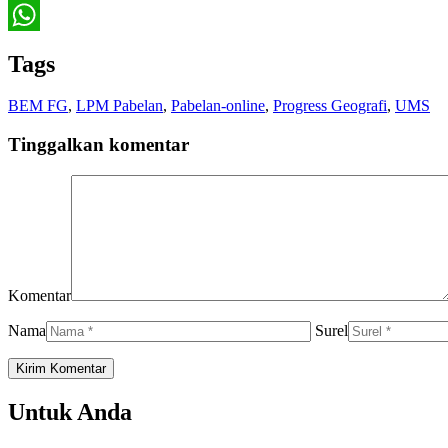
Twitter
WhatsApp
Tags
BEM FG
,
LPM Pabelan
,
Pabelan-online
,
Progress Geografi
,
UMS
Tinggalkan komentar
Komentar
Nama
Surel
Untuk Anda