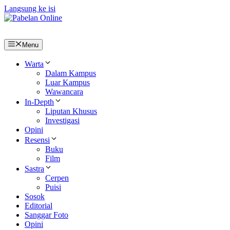
Langsung ke isi
Menu
Warta
Dalam Kampus
Luar Kampus
Wawancara
In-Depth
Liputan Khusus
Investigasi
Opini
Resensi
Buku
Film
Sastra
Cerpen
Puisi
Sosok
Editorial
Sanggar Foto
Opini