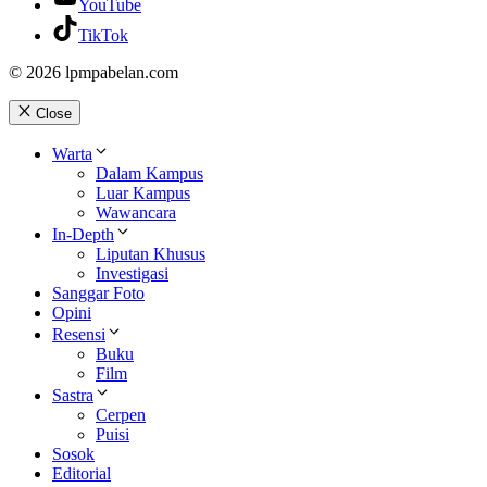
YouTube
TikTok
© 2026 lpmpabelan.com
Close
Warta
Dalam Kampus
Luar Kampus
Wawancara
In-Depth
Liputan Khusus
Investigasi
Sanggar Foto
Opini
Resensi
Buku
Film
Sastra
Cerpen
Puisi
Sosok
Editorial