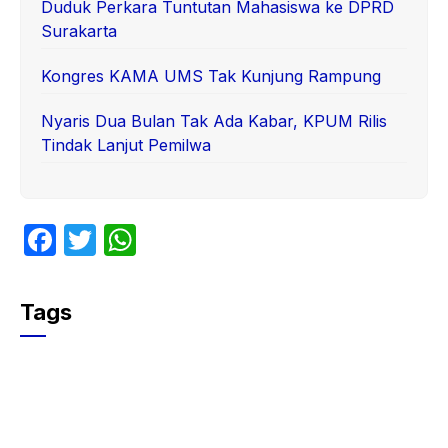
Duduk Perkara Tuntutan Mahasiswa ke DPRD
Surakarta
Kongres KAMA UMS Tak Kunjung Rampung
Nyaris Dua Bulan Tak Ada Kabar, KPUM Rilis
Tindak Lanjut Pemilwa
F
T
W
a
w
h
c
itt
at
Tags
e
er
s
b
A
o
p
o
p