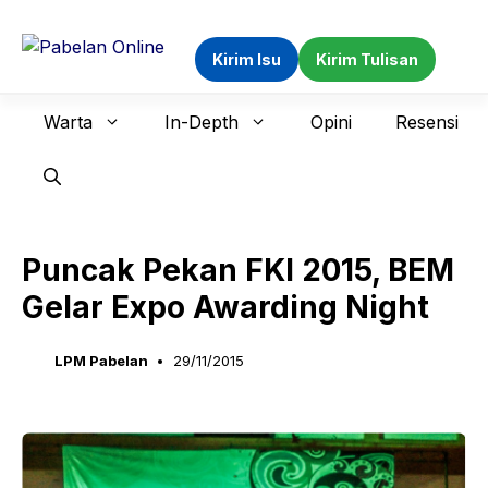
Langsung
ke
Kirim Isu
Kirim Tulisan
isi
Warta
In-Depth
Opini
Resensi
Puncak Pekan FKI 2015, BEM
Gelar Expo Awarding Night
LPM Pabelan
29/11/2015