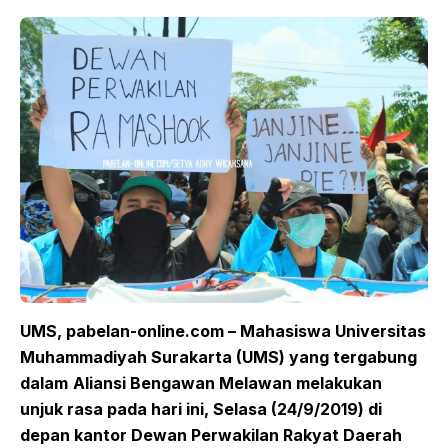
UMS,
p
abelan-
o
nline.com – Mahasiswa Universitas
Muhammadiyah Surakarta (UMS)
yang t
ergabung
dalam
A
liansi
Bengawan Melawan
melakukan
unjuk rasa pada hari ini
,
Selasa (24/9/2019) di
depan kantor Dewan Perwakilan Rakyat Daerah