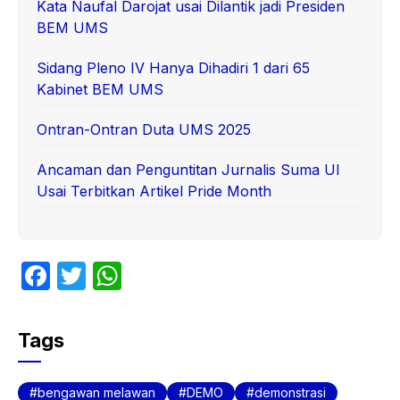
Kata Naufal Darojat usai Dilantik jadi Presiden
BEM UMS
Sidang Pleno IV Hanya Dihadiri 1 dari 65
Kabinet BEM UMS
Ontran-Ontran Duta UMS 2025
Ancaman dan Penguntitan Jurnalis Suma UI
Usai Terbitkan Artikel Pride Month
F
T
W
a
w
h
c
itt
at
Tags
e
er
s
b
A
bengawan melawan
DEMO
demonstrasi