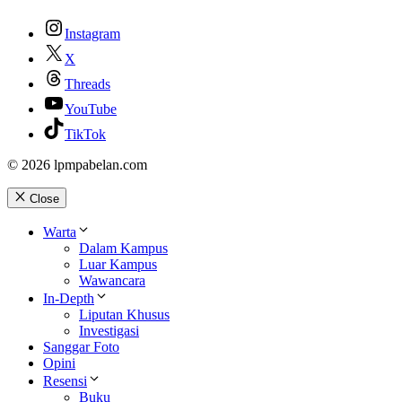
Instagram
X
Threads
YouTube
TikTok
© 2026 lpmpabelan.com
Close
Warta
Dalam Kampus
Luar Kampus
Wawancara
In-Depth
Liputan Khusus
Investigasi
Sanggar Foto
Opini
Resensi
Buku