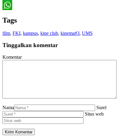
Twitter
WhatsApp
Tags
film
,
FKI
,
kampus
,
kine club
,
kinema#3
,
UMS
Tinggalkan komentar
Komentar
Nama
Surel
Situs web