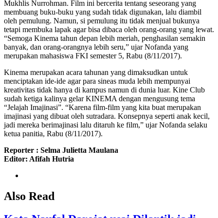
Mukhlis Nurrohman. Film ini bercerita tentang seseorang yang
membuang buku-buku yang sudah tidak digunakan, lalu diambil
oleh pemulung. Namun, si pemulung itu tidak menjual bukunya
tetapi membuka lapak agar bisa dibaca oleh orang-orang yang lewat.
“Semoga Kinema tahun depan lebih meriah, penghasilan semakin
banyak, dan orang-orangnya lebih seru,” ujar Nofanda yang
merupakan mahasiswa FKI semester 5, Rabu (8/11/2017).
Kinema merupakan acara tahunan yang dimaksudkan untuk
menciptakan ide-ide agar para sineas muda lebih mempunyai
kreativitas tidak hanya di kampus namun di dunia luar. Kine Club
sudah ketiga kalinya gelar KINEMA dengan mengusung tema
“Jelajah Imajinasi”. “Karena film-film yang kita buat merupakan
imajinasi yang dibuat oleh sutradara. Konsepnya seperti anak kecil,
jadi mereka berimajinasi lalu ditaruh ke film,” ujar Nofanda selaku
ketua panitia, Rabu (8/11/2017).
Reporter : Selma Julietta Maulana
Editor: Afifah Hutria
Also Read