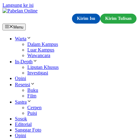
Langsung ke isi
Kirim Isu
Kirim Tulisan
Menu
Warta
Dalam Kampus
Luar Kampus
Wawancara
In-Depth
Liputan Khusus
Investigasi
Opini
Resensi
Buku
Film
Sastra
Cerpen
Puisi
Sosok
Editorial
Sanggar Foto
Opini