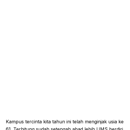
Kampus tercinta kita tahun ini telah menginjak usia ke
61. Terhitung sudah setengah abad lebih UMS berdiri