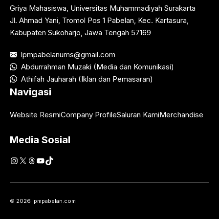
Griya Mahasiswa, Universitas Muhammadiyah Surakarta
Jl. Ahmad Yani, Tromol Pos 1 Pabelan, Kec. Kartasura,
Kabupaten Sukoharjo, Jawa Tengah 57169
lpmpabelanums@gmail.com
Abdurrahman Muzaki (Media dan Komunikasi)
Athifah Jauharah (Iklan dan Pemasaran)
Navigasi
Website Resmi
Company Profile
Saluran Kami
Merchandise
Media Sosial
Instagram
X
Threads
YouTube
TikTok
© 2026 lpmpabelan.com