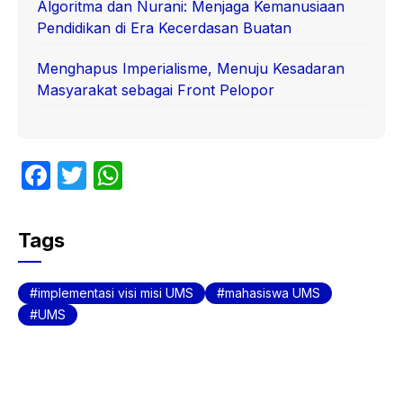
Algoritma dan Nurani: Menjaga Kemanusiaan
Pendidikan di Era Kecerdasan Buatan
Menghapus Imperialisme, Menuju Kesadaran
Masyarakat sebagai Front Pelopor
F
T
W
a
w
h
c
itt
at
Tags
e
er
s
b
A
implementasi visi misi UMS
mahasiswa UMS
o
p
UMS
o
p
k