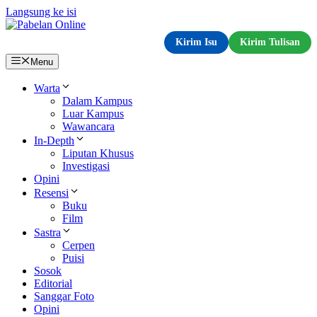
Langsung ke isi
Kirim Isu
Kirim Tulisan
Menu
Warta
Dalam Kampus
Luar Kampus
Wawancara
In-Depth
Liputan Khusus
Investigasi
Opini
Resensi
Buku
Film
Sastra
Cerpen
Puisi
Sosok
Editorial
Sanggar Foto
Opini