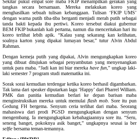
Sekitar pukul empat sore maba FKIP menampilkan gerakan yang
tangkas secara bersamaan. Mereka melakukan koreo yang
menghasilkan sebuah tulisan kebanggaan. Tulisan ‘FKIP UMS’
dengan warna putih tiba-tiba berganti menjadi merah putih sebagai
tanda bakti kepada ibu pertiwi. Koreo tersebut diakui gubernur
BEM FKIP bukanlah kali pertama, namun dia menceritakan hari itu
koreo terlihat lebih apik. “Kalau yang sekarang kan kelihatan,
soalnya karton yang dipakai lumayan besar,” tutur Alvin Abdul
Rahman.
Dengan kemeja putih yang dipakai, Alvin mengungkapkan koreo
yang dibuat ditujukan sebagai penyambutan yang menyenangkan
untuk para maba. “Jadi kan ini biar mereka
have fun
,” ungkap laki-
laki semester 7 program studi matematika ini.
Sorak sorai kemudian terdengar ketika koreo berhasil digambarkan.
Tak lama dari speaker diputarkan lagu ‘Happy’ dari Pharrel William.
PMK dan panitia kemudian berlari ke depan barisan maba
menginstruksikan mereka untuk memulai
flash mob.
Sore itu pun
Gedung FH bergema. Senyum ceria terlihat dari maba. Seorang
mahasiswa dari prodi PGSD mengungkapkan dengan senyum
mengembang. Ia mengungkapkan kebahagiaannya sore itu. “Seru,
seneng banget, pokoknya asik banget,” ungkapnya seusai ia ber
selfie
bersama teman-temannya.