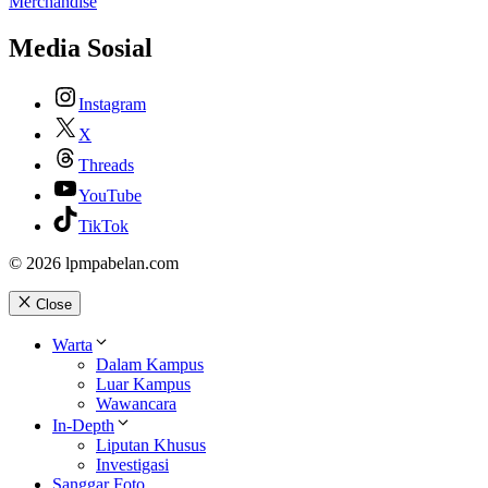
Merchandise
Media Sosial
Instagram
X
Threads
YouTube
TikTok
© 2026 lpmpabelan.com
Close
Warta
Dalam Kampus
Luar Kampus
Wawancara
In-Depth
Liputan Khusus
Investigasi
Sanggar Foto