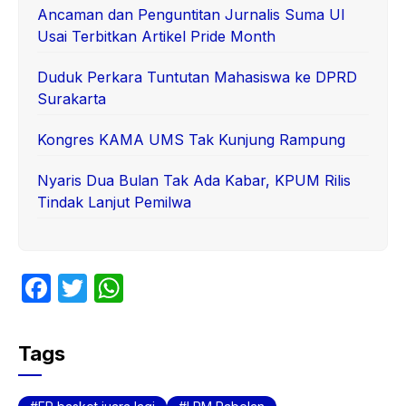
Ancaman dan Penguntitan Jurnalis Suma UI
Usai Terbitkan Artikel Pride Month
Duduk Perkara Tuntutan Mahasiswa ke DPRD
Surakarta
Kongres KAMA UMS Tak Kunjung Rampung
Nyaris Dua Bulan Tak Ada Kabar, KPUM Rilis
Tindak Lanjut Pemilwa
F
T
W
a
w
h
c
itt
at
Tags
e
er
s
b
A