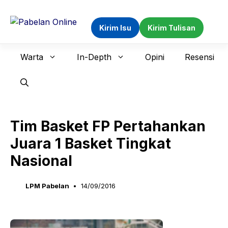
Langsung
ke
Kirim Isu
Kirim Tulisan
isi
Warta
In-Depth
Opini
Resensi
Tim Basket FP Pertahankan
Juara 1 Basket Tingkat
Nasional
LPM Pabelan
14/09/2016