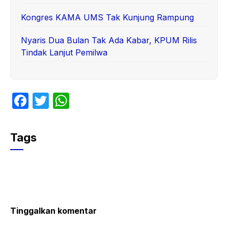
Kongres KAMA UMS Tak Kunjung Rampung
Nyaris Dua Bulan Tak Ada Kabar, KPUM Rilis
Tindak Lanjut Pemilwa
F
T
W
a
w
h
c
itt
at
Tags
e
er
s
b
A
o
p
o
p
k
Tinggalkan komentar