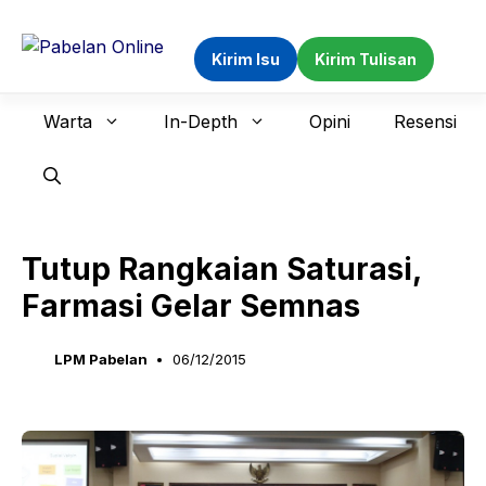
Langsung
ke
Kirim Isu
Kirim Tulisan
isi
Warta
In-Depth
Opini
Resensi
Tutup Rangkaian Saturasi,
Farmasi Gelar Semnas
LPM Pabelan
06/12/2015