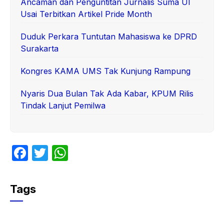
Ancaman dan Penguntitan Jurnalis Suma UI
Usai Terbitkan Artikel Pride Month
Duduk Perkara Tuntutan Mahasiswa ke DPRD
Surakarta
Kongres KAMA UMS Tak Kunjung Rampung
Nyaris Dua Bulan Tak Ada Kabar, KPUM Rilis
Tindak Lanjut Pemilwa
F
T
W
a
w
h
c
itt
at
Tags
e
er
s
b
A