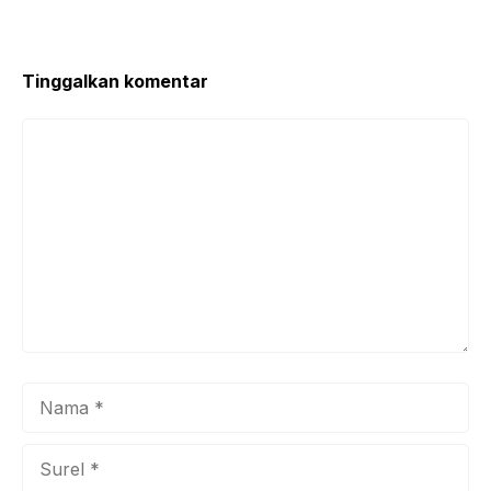
o
p
o
p
k
Tinggalkan komentar
Komentar
Nama
Surel