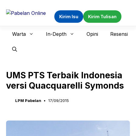
Langsung
ke
Kirim Isu
Kirim Tulisan
isi
Warta
In-Depth
Opini
Resensi
UMS PTS Terbaik Indonesia
versi Quacquarelli Symonds
LPM Pabelan
17/09/2015