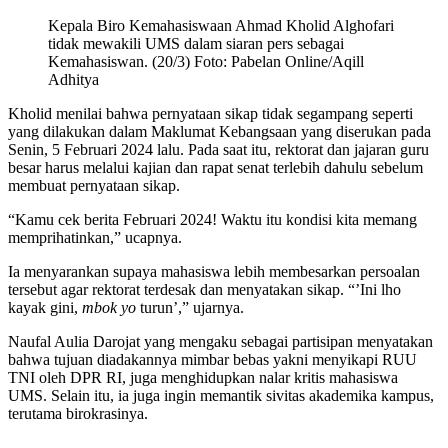
Kepala Biro Kemahasiswaan Ahmad Kholid Alghofari
tidak mewakili UMS dalam siaran pers sebagai
Kemahasiswan. (20/3) Foto: Pabelan Online/Aqill
Adhitya
Kholid menilai bahwa pernyataan sikap tidak segampang seperti
yang dilakukan dalam Maklumat Kebangsaan yang diserukan pada
Senin, 5 Februari 2024 lalu. Pada saat itu, rektorat dan jajaran guru
besar harus melalui kajian dan rapat senat terlebih dahulu sebelum
membuat pernyataan sikap.
“Kamu cek berita Februari 2024! Waktu itu kondisi kita memang
memprihatinkan,” ucapnya.
Ia menyarankan supaya mahasiswa lebih membesarkan persoalan
tersebut agar rektorat terdesak dan menyatakan sikap. “’Ini lho
kayak gini,
mbok yo
turun’,” ujarnya.
Naufal Aulia Darojat yang mengaku sebagai partisipan menyatakan
bahwa tujuan diadakannya mimbar bebas yakni menyikapi RUU
TNI oleh DPR RI, juga menghidupkan nalar kritis mahasiswa
UMS. Selain itu, ia juga ingin memantik sivitas akademika kampus,
terutama birokrasinya.