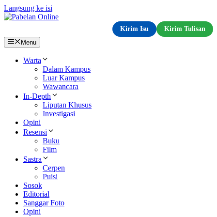
Langsung ke isi
Kirim Isu
Kirim Tulisan
Menu
Warta
Dalam Kampus
Luar Kampus
Wawancara
In-Depth
Liputan Khusus
Investigasi
Opini
Resensi
Buku
Film
Sastra
Cerpen
Puisi
Sosok
Editorial
Sanggar Foto
Opini