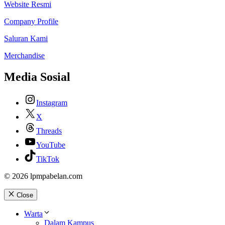
Website Resmi
Company Profile
Saluran Kami
Merchandise
Media Sosial
Instagram
X
Threads
YouTube
TikTok
© 2026 lpmpabelan.com
Close
Warta
Dalam Kampus