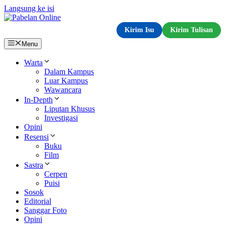
Langsung ke isi
Kirim Isu
Kirim Tulisan
Menu
Warta
Dalam Kampus
Luar Kampus
Wawancara
In-Depth
Liputan Khusus
Investigasi
Opini
Resensi
Buku
Film
Sastra
Cerpen
Puisi
Sosok
Editorial
Sanggar Foto
Opini