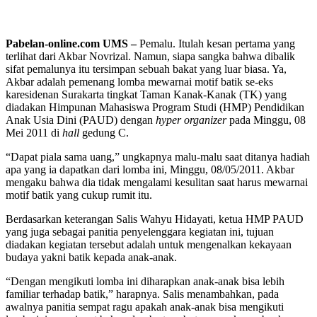
Pabelan-online.com UMS –
Pemalu. Itulah kesan pertama yang
terlihat dari Akbar Novrizal. Namun, siapa sangka bahwa dibalik
sifat pemalunya itu tersimpan sebuah bakat yang luar biasa. Ya,
Akbar adalah pemenang lomba mewarnai motif batik se-eks
karesidenan Surakarta tingkat Taman Kanak-Kanak (TK) yang
diadakan Himpunan Mahasiswa Program Studi (HMP) Pendidikan
Anak Usia Dini (PAUD) dengan
hyper organizer
pada Minggu, 08
Mei 2011 di
hall
gedung C.
“Dapat piala sama uang,” ungkapnya malu-malu saat ditanya hadiah
apa yang ia dapatkan dari lomba ini, Minggu, 08/05/2011. Akbar
mengaku bahwa dia tidak mengalami kesulitan saat harus mewarnai
motif batik yang cukup rumit itu.
Berdasarkan keterangan Salis Wahyu Hidayati, ketua HMP PAUD
yang juga sebagai panitia penyelenggara kegiatan ini, tujuan
diadakan kegiatan tersebut adalah untuk mengenalkan kekayaan
budaya yakni batik kepada anak-anak.
“Dengan mengikuti lomba ini diharapkan anak-anak bisa lebih
familiar terhadap batik,” harapnya. Salis menambahkan, pada
awalnya panitia sempat ragu apakah anak-anak bisa mengikuti