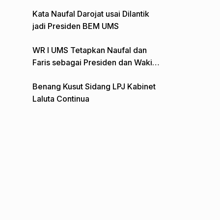
Gelar Aksi Depan Monumen Pers
Kata Naufal Darojat usai Dilantik
jadi Presiden BEM UMS
WR I UMS Tetapkan Naufal dan
Faris sebagai Presiden dan Wakil
Presiden BEM
Benang Kusut Sidang LPJ Kabinet
Laluta Continua