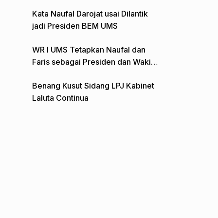
Gelar Aksi Depan Monumen Pers
Kata Naufal Darojat usai Dilantik
jadi Presiden BEM UMS
WR I UMS Tetapkan Naufal dan
Faris sebagai Presiden dan Wakil
Presiden BEM
Benang Kusut Sidang LPJ Kabinet
Laluta Continua