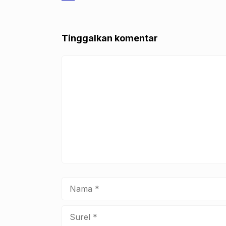
b
A
o
p
Tinggalkan komentar
o
p
k
Komentar
Nama
Surel