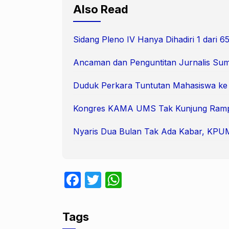
Also Read
Sidang Pleno IV Hanya Dihadiri 1 dari
Ancaman dan Penguntitan Jurnalis Suma
Duduk Perkara Tuntutan Mahasiswa k
Kongres KAMA UMS Tak Kunjung Ram
Nyaris Dua Bulan Tak Ada Kabar, KPUM 
F
T
W
a
w
h
c
itt
at
Tags
e
er
s