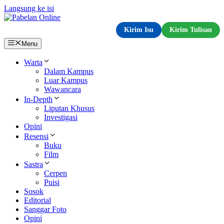
Langsung ke isi
Kirim Isu
Kirim Tulisan
Menu
Warta
Dalam Kampus
Luar Kampus
Wawancara
In-Depth
Liputan Khusus
Investigasi
Opini
Resensi
Buku
Film
Sastra
Cerpen
Puisi
Sosok
Editorial
Sanggar Foto
Opini