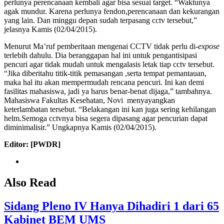
perlunya perencanaan kembali agar bisa sesuai target. “Waktunya
agak mundur. Karena perlunya fendon,perencanaan dan kekurangan
yang lain. Dan minggu depan sudah terpasang cctv tersebut,”
jelasnya Kamis (02/04/2015).
Menurut Ma’ruf pemberitaan mengenai CCTV tidak perlu di-
expose
terlebih dahulu. Dia beranggapan hal ini untuk pengantisipasi
pencuri agar tidak mudah untuk mengalasis letak tiap cctv tersebut.
“Jika diberitahu titik-titik pemasangan ,serta tempat pemantauan,
maka hal itu akan mempermudah rencana pencuri. Ini kan demi
fasilitas mahasiswa, jadi ya harus benar-benat dijaga,” tambahnya.
Mahasiswa Fakultas Kesehatan, Novi menyayangkan
keterlambatan tersebut. “Belakangan ini kan juga sering kehilangan
helm.Semoga cctvnya bisa segera dipasang agar pencurian dapat
diminimalisir.” Ungkapnya Kamis (02/04/2015).
Editor: [PWDR]
Also Read
Sidang Pleno IV Hanya Dihadiri 1 dari 65
Kabinet BEM UMS