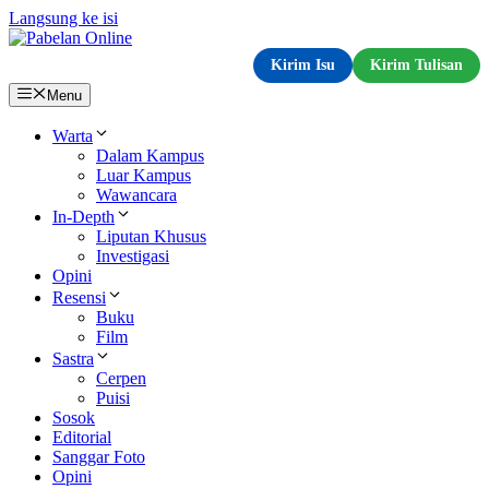
Langsung ke isi
Kirim Isu
Kirim Tulisan
Menu
Warta
Dalam Kampus
Luar Kampus
Wawancara
In-Depth
Liputan Khusus
Investigasi
Opini
Resensi
Buku
Film
Sastra
Cerpen
Puisi
Sosok
Editorial
Sanggar Foto
Opini