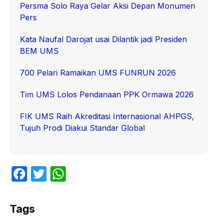
Persma Solo Raya Gelar Aksi Depan Monumen
Pers
Kata Naufal Darojat usai Dilantik jadi Presiden
BEM UMS
700 Pelari Ramaikan UMS FUNRUN 2026
Tim UMS Lolos Pendanaan PPK Ormawa 2026
FIK UMS Raih Akreditasi Internasional AHPGS,
Tujuh Prodi Diakui Standar Global
F
T
W
a
w
h
c
itt
at
Tags