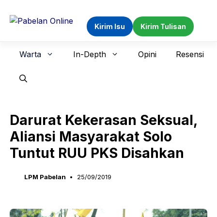
Langsung
ke
Kirim Isu
Kirim Tulisan
isi
Warta
In-Depth
Opini
Resensi
Darurat Kekerasan Seksual,
Aliansi Masyarakat Solo
Tuntut RUU PKS Disahkan
LPM Pabelan
25/09/2019