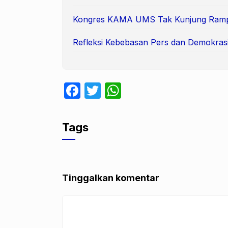
Kongres KAMA UMS Tak Kunjung Ram
Refleksi Kebebasan Pers dan Demokras
F
T
W
a
w
h
c
itt
at
Tags
e
er
s
b
A
o
p
Tinggalkan komentar
o
p
k
Komentar