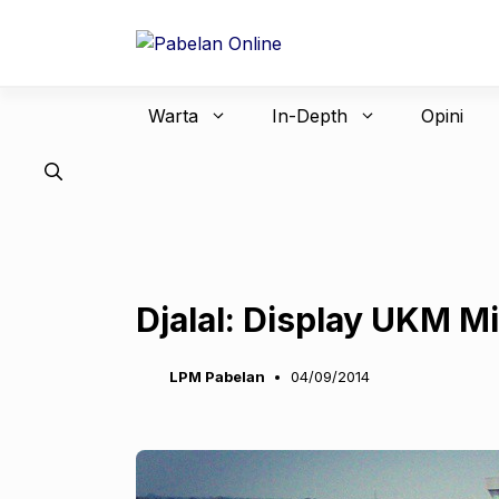
Langsung
ke
isi
Warta
In-Depth
Opini
Djalal: Display UKM M
LPM Pabelan
04/09/2014