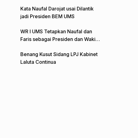
Gelar Aksi Depan Monumen Pers
Kata Naufal Darojat usai Dilantik
jadi Presiden BEM UMS
WR I UMS Tetapkan Naufal dan
Faris sebagai Presiden dan Wakil
Presiden BEM
Benang Kusut Sidang LPJ Kabinet
Laluta Continua