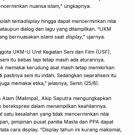
ncerminkan nuansa islam,” ungkapnya.
olah tema
display
hingga dapat mencerminkan nilai
, ataupun dialog dan lagu yang ditampilkan. “UKM
ang bernuasakan islami saat
display
,” ujarnya.
ggota UKM-U Unit Kegiatan Seni dan Film (USF),
ni itu bebas tapi tetap masih ada aturannya.
dak memakai kerudung asal masih tetap memikirkan
 pastinya seni itu indah. Sedangkan sejarahseni itu
 juga memakai etika,” jelasnya, Senin (25/8).
a Alam (Malimpa), Akip Saputra mengungkapkan
s berekspresi dalam menampilkan keahliannya.
pat satu kesalahan yang tidak mencerminkan nilai
epan, pimpinan pusat panitia Masta dan PPA dapat
a cara display. “Display tahun ini kurang maksimal,