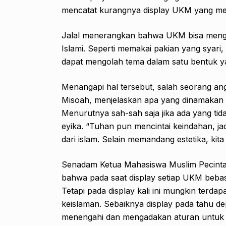
mencatat kurangnya display UKM yang me
Jalal menerangkan bahwa UKM bisa meng
Islami. Seperti memakai pakian yang syari
dapat mengolah tema dalam satu bentuk y
Menangapi hal tersebut, salah seorang an
Misoah, menjelaskan apa yang dinamakan se
Menurutnya sah-sah saja jika ada yang ti
eyika. “Tuhan pun mencintai keindahan, jadi
dari islam. Selain memandang estetika, kita
Senadam Ketua Mahasiswa Muslim Pecint
bahwa pada saat display setiap UKM beba
Tetapi pada display kali ini mungkin terda
keislaman. Sebaiknya display pada tahu d
menengahi dan mengadakan aturan untuk tat