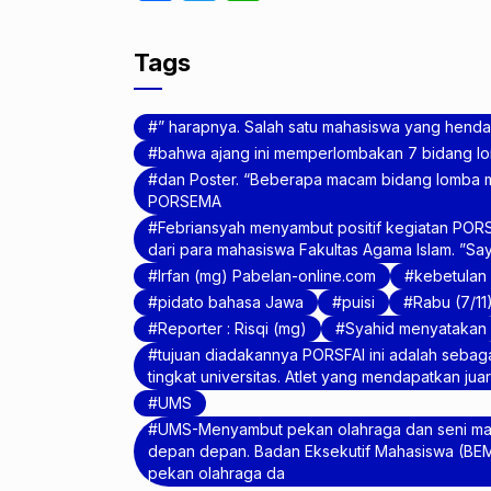
a
w
h
c
itt
at
Tags
e
er
s
b
A
” harapnya. Salah satu mahasiswa yang henda
o
p
bahwa ajang ini memperlombakan 7 bidang lomb
dan Poster. “Beberapa macam bidang lomba 
o
p
PORSEMA
k
Febriansyah menyambut positif kegiatan PORSFA
dari para mahasiswa Fakultas Agama Islam. ”Say
Irfan (mg) Pabelan-online.com
kebetulan 
pidato bahasa Jawa
puisi
Rabu (7/11)
Reporter : Risqi (mg)
Syahid menyatakan
tujuan diadakannya PORSFAI ini adalah sebaga
tingkat universitas. Atlet yang mendapatkan ju
UMS
UMS-Menyambut pekan olahraga dan seni ma
depan depan. Badan Eksekutif Mahasiswa (BEM
pekan olahraga da