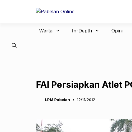
Langsung
ke
isi
Warta
In-Depth
Opini
FAI Persiapkan Atlet
LPM Pabelan
12/11/2012