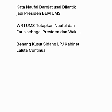
Gelar Aksi Depan Monumen Pers
Kata Naufal Darojat usai Dilantik
jadi Presiden BEM UMS
WR I UMS Tetapkan Naufal dan
Faris sebagai Presiden dan Wakil
Presiden BEM
Benang Kusut Sidang LPJ Kabinet
Laluta Continua