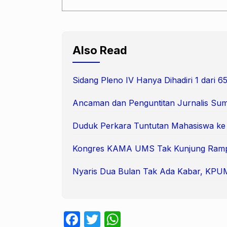
Also Read
Sidang Pleno IV Hanya Dihadiri 1 dari
Ancaman dan Penguntitan Jurnalis Suma
Duduk Perkara Tuntutan Mahasiswa k
Kongres KAMA UMS Tak Kunjung Ram
Nyaris Dua Bulan Tak Ada Kabar, KPUM 
F
T
W