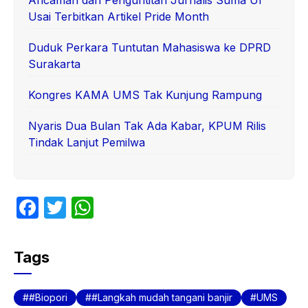
Usai Terbitkan Artikel Pride Month
Duduk Perkara Tuntutan Mahasiswa ke DPRD
Surakarta
Kongres KAMA UMS Tak Kunjung Rampung
Nyaris Dua Bulan Tak Ada Kabar, KPUM Rilis
Tindak Lanjut Pemilwa
F
T
W
a
w
h
c
itt
at
Tags
e
er
s
b
A
#Biopori
#Langkah mudah tangani banjir
UMS