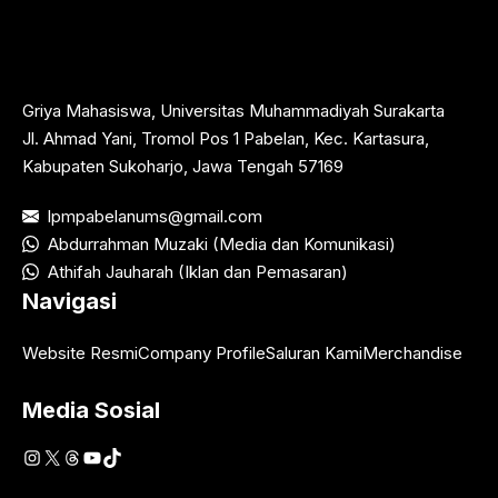
Griya Mahasiswa, Universitas Muhammadiyah Surakarta
Jl. Ahmad Yani, Tromol Pos 1 Pabelan, Kec. Kartasura,
Kabupaten Sukoharjo, Jawa Tengah 57169
lpmpabelanums@gmail.com
Abdurrahman Muzaki (Media dan Komunikasi)
Athifah Jauharah (Iklan dan Pemasaran)
Navigasi
Website Resmi
Company Profile
Saluran Kami
Merchandise
Media Sosial
Instagram
X
Threads
YouTube
TikTok